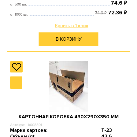
₽
74.6
ДЛЯ ВЕЩЕЙ
от 500 шт.
₽
72.36
₽
74.6
от 1000 шт.
Купить в 1 клик
Перейти в раздел
В КОРЗИНУ
УСИЛЕННЫЕ
Перейти в раздел
КАРТОННАЯ КОРОБКА 430Х290Х350 ММ
КОРОБКИ ДЛЯ
Артикул:
k008801
ОБОРУДОВАНИЯ
Марка картона:
Т-23
Объем (л):
43.6