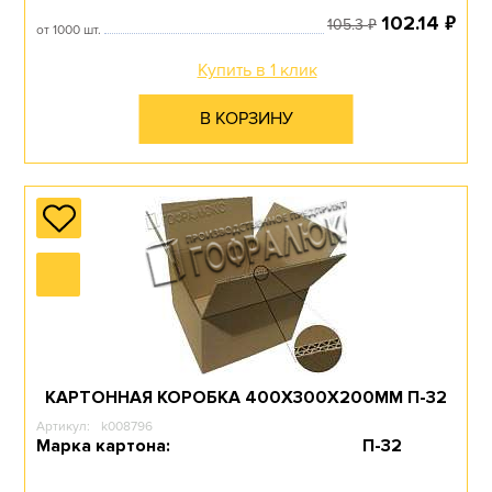
₽
102.14
₽
105.3
от 1000 шт.
Купить в 1 клик
ДЛЯ ПЕРЕЕЗДА
В КОРЗИНУ
Перейти в раздел
ДЛЯ СКЛАДА
Перейти в раздел
КАРТОННАЯ КОРОБКА 400Х300Х200ММ П-32
Артикул:
k008796
Марка картона:
П-32