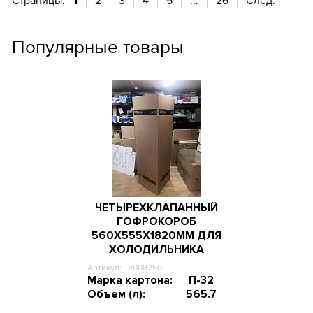
Страницы:
1
2
3
4
5
...
26
След.
Популярные товары
ЧЕТЫРЕХКЛАПАННЫЙ
ГОФРОКОРОБ
560Х555Х1820ММ ДЛЯ
ХОЛОДИЛЬНИКА
Артикул:
c008250
Марка картона:
П-32
Объем (л):
565.7