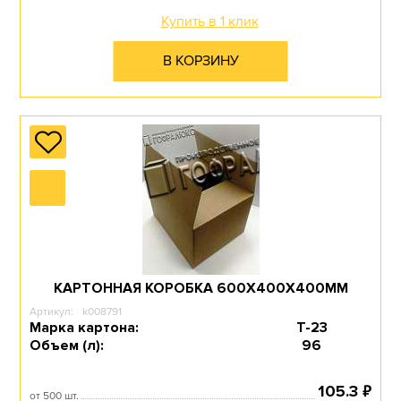
Перейти в раздел
Купить в 1 клик
В КОРЗИНУ
ДЛЯ КОНДИТЕРСКИХ
ИЗДЕЛИЙ
Перейти в раздел
ДЛЯ
КАРТОННАЯ КОРОБКА 600Х400Х400ММ
МАРКЕТПЛЕЙСОВ
Артикул:
k008791
Марка картона:
Т-23
Объем (л):
96
Перейти в раздел
₽
105.3
от 500 шт.