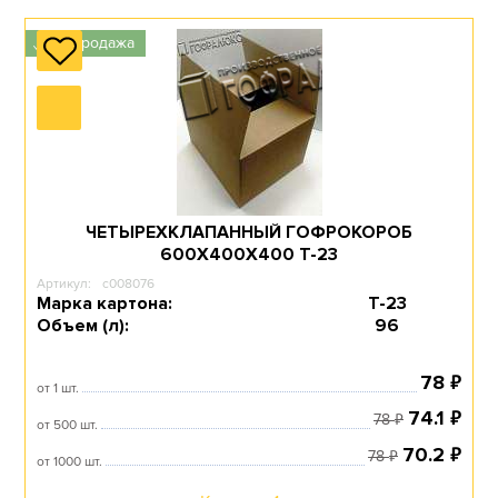
Распродажа
КОРОБКИ ДЛЯ OZON
✓
Перейти в раздел
ЧЕТЫРЕХКЛАПАННЫЙ ГОФРОКОРОБ
КОРОБКИ ДЛЯ
600Х400Х400 T-23
WILDBERRIES
Артикул:
c008076
Марка картона:
Т-23
Объем (л):
96
Перейти в раздел
₽
78
от 1 шт.
₽
74.1
₽
78
от 500 шт.
₽
70.2
₽
78
от 1000 шт.
КОРОБКИ ДЛЯ
АВТОЗАПЧАСТЕЙ