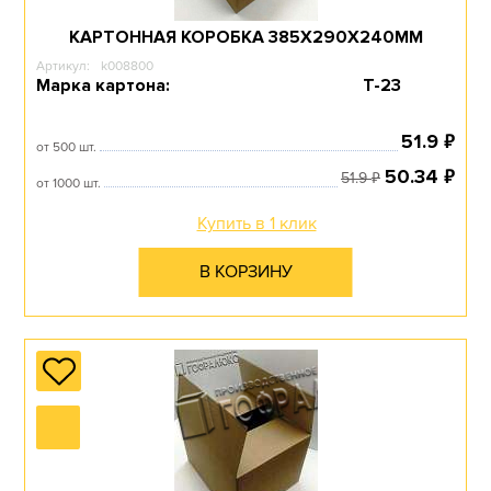
КАРТОННАЯ КОРОБКА 385Х290Х240ММ
Артикул:
k008800
Перейти в раздел
Марка картона:
Т-23
₽
51.9
от 500 шт.
₽
50.34
₽
51.9
от 1000 шт.
ДЛЯ ПИЦЦЫ
Купить в 1 клик
В КОРЗИНУ
Перейти в раздел
ПИЩЕВЫЕ