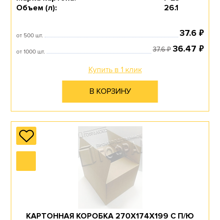
Объем (л):
26.1
₽
37.6
от 500 шт.
₽
36.47
₽
37.6
от 1000 шт.
Купить в 1 клик
В КОРЗИНУ
КАРТОННАЯ КОРОБКА 270Х174Х199 С П/Ю