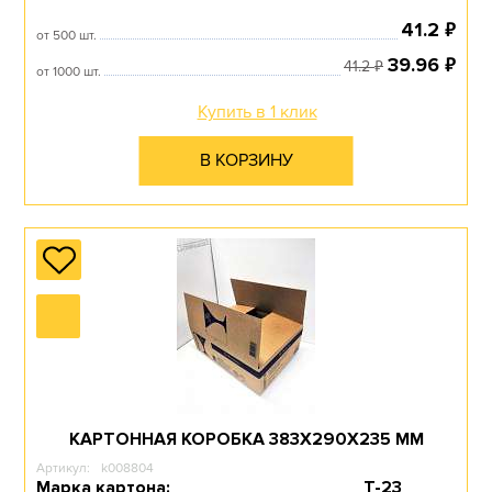
₽
41.2
от 500 шт.
₽
39.96
₽
41.2
от 1000 шт.
Купить в 1 клик
В КОРЗИНУ
КАРТОННАЯ КОРОБКА 383Х290Х235 ММ
Артикул:
k008804
Марка картона:
Т-23