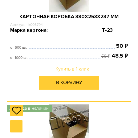
Перейти в раздел
КАРТОННАЯ КОРОБКА 380Х253Х237 ММ
Артикул:
k008794
Марка картона:
Т-23
ПОЧТОВЫЕ
₽
50
от 500 шт.
₽
48.5
₽
50
от 1000 шт.
Перейти в раздел
Купить в 1 клик
В КОРЗИНУ
С ВЫРУБНЫМИ
РУЧКАМИ
Всегда в наличии
✓
Перейти в раздел