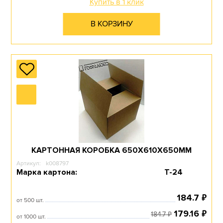
Купить в 1 клик
В КОРЗИНУ
Перейти в раздел
КОРОБКИ ДЛЯ ОБУВИ
Перейти в раздел
КАРТОННАЯ КОРОБКА 650Х610Х650ММ
Артикул:
k008797
Марка картона:
Т-24
ГОФРОЯЩИКИ
₽
184.7
от 500 шт.
₽
179.16
₽
184.7
от 1000 шт.