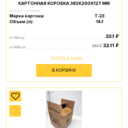
КАРТОННАЯ КОРОБКА 383Х290Х127 ММ
Артикул:
k008805
Марка картона:
Т-23
Объем (л):
14.1
₽
33.1
от 500 шт.
₽
32.11
₽
33.1
от 1000 шт.
Купить в 1 клик
В КОРЗИНУ