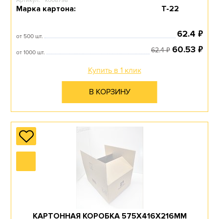
Артикул:
k008798
Марка картона:
Т-22
₽
62.4
от 500 шт.
КОНСТРУКЦИЯ 0427
₽
60.53
₽
62.4
от 1000 шт.
Купить в 1 клик
Перейти в раздел
В КОРЗИНУ
ПОД КЭТ-КЕГИ
Перейти в раздел
КАРТОННАЯ КОРОБКА 575Х416Х216ММ