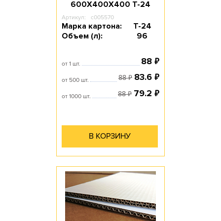
600Х400Х400 T-24
Артикул:
c005570
Марка картона:
Т-24
Объем (л):
96
₽
88
от 1 шт.
₽
83.6
₽
88
от 500 шт.
₽
79.2
₽
88
от 1000 шт.
В КОРЗИНУ