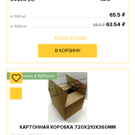
Перейти в раздел
₽
65.5
от 500 шт.
₽
63.54
₽
65.5
от 1000 шт.
Купить в 1 клик
ПЯТИСЛОЙНЫЕ
В КОРЗИНУ
Перейти в раздел
в наличии в Кубинке
✓
ТРЕХСЛОЙНЫЕ
КАРТОННАЯ КОРОБКА 720Х210Х360ММ
Перейти в раздел