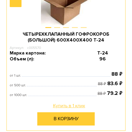
БЕЛЫЕ КАРТОННЫЕ
КОРОБКИ
ЧЕТЫРЕХКЛАПАННЫЙ ГОФРОКОРОБ
(БОЛЬШОЙ) 600Х400Х400 T-24
Артикул:
c005570
Перейти в раздел
Марка картона:
Т-24
Объем (л):
96
₽
88
от 1 шт.
₽
83.6
₽
88
от 500 шт.
КОРОБКИ БОЛЬШИЕ
₽
79.2
₽
88
от 1000 шт.
Купить в 1 клик
Перейти в раздел
В КОРЗИНУ