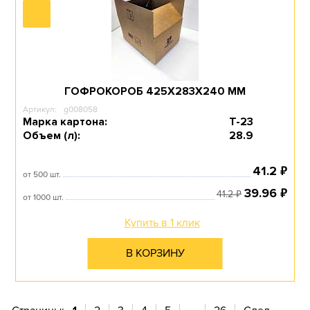
ГОФРОКОРОБ 425Х283Х240 ММ
Артикул:
g008058
Марка картона:
Т-23
Объем (л):
28.9
₽
41.2
от 500 шт.
₽
39.96
₽
41.2
от 1000 шт.
Купить в 1 клик
В КОРЗИНУ