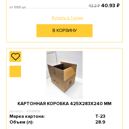
₽
40.93
₽
42.2
от 1000 шт.
Купить в 1 клик
В КОРЗИНУ
КАРТОННАЯ КОРОБКА 425Х283Х240 ММ
Артикул:
k008808
Марка картона:
Т-23
Объем (л):
28.9