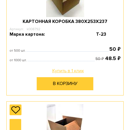
С ОТКИДНОЙ
КАРТОННАЯ КОРОБКА 380Х253Х237
КРЫШКОЙ
Артикул:
k008792
Марка картона:
Т-23
Перейти в раздел
₽
50
от 500 шт.
₽
48.5
₽
50
от 1000 шт.
Купить в 1 клик
СО СЪЕМНОЙ
КРЫШКОЙ
В КОРЗИНУ
Перейти в раздел