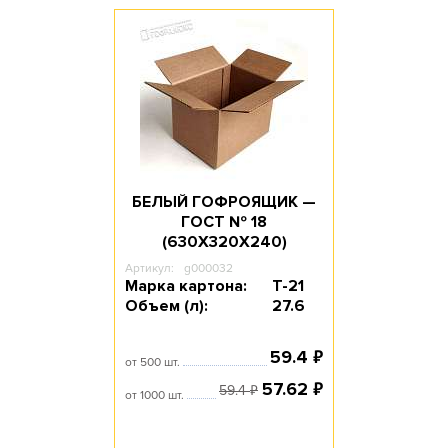
БЕЛЫЙ ГОФРОЯЩИК —
ГОСТ № 18
(630Х320Х240)
Артикул:
g000032
Марка картона:
Т-21
Объем (л):
27.6
₽
59.4
от 500 шт.
₽
57.62
₽
59.4
от 1000 шт.