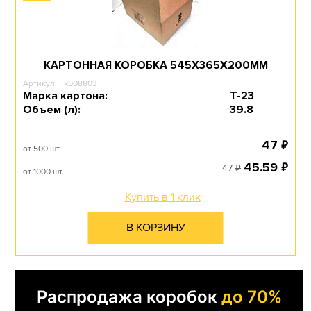
СРЕДНИЕ
Перейти в раздел
КАРТОННАЯ КОРОБКА 545Х365Х200ММ
Артикул:
k008803
Марка картона:
Т-23
Объем (л):
39.8
ЧЕТЫРЕХКЛАПАННЫЕ
₽
47
КОРОБКИ
от 500 шт.
₽
45.59
₽
47
от 1000 шт.
Купить в 1 клик
Перейти в раздел
В КОРЗИНУ
ШОУ-БОКС
Распродажа коробок
до 70%