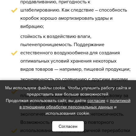
продавливанию, пригодность к
штабелированию. Как следствие – способность
коробок хорошо амортизировать удары и
вибрацию;
стойкость к воздействию влаги,
пыленепроницаемость. Поддержание
естественного воздухообмена для создания
оптимальных условий хранения некоторых
видов товаров — например, пищевой продукции;
экономичность по сравнению с другими видами
материалов для транспортной тары — деревом,
Мы используем файлы cookie. Чтобы улучшить работу сайта и
предоставить вам больше возможностей.
пластиком. Снижение расходов на перевозку за
Продолжая использовать сайт, вы даёте
согласие
с
политикой
счет собственного малого веса;
в отношении обработки персональных данных
и
использования cookie.
экологическая безопасность и нетоксичность.
Возможность неоднократного повторного
Согласен
использования коробок, вторичной переработки