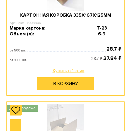
КАРТОННАЯ КОРОБКА 335Х167Х125ММ
Артикул:
k008806
Марка картона:
Т-23
Объем (л):
6.9
₽
28.7
от 500 шт.
₽
27.84
₽
28.7
от 1000 шт.
Купить в 1 клик
В КОРЗИНУ
Распродажа
✓