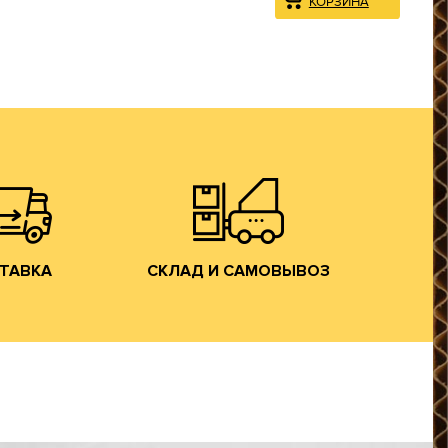
на трассе М-7).
Владимирской обл. (прямо
спортом.
производства в г. Лакинск
ым грузовым
производится со склада
ному округу
заказанной гофротары
центральному
Хранение и отгрузка
, Московской
яем доставку
САМОВЫВОЗ
ТАВКА
СКЛАД И
ТАВКА
СКЛАД И САМОВЫВОЗ