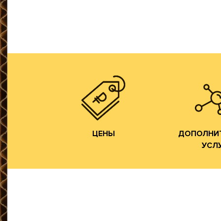
самостоятельно. Наш парк
продукции осуществляем
цикл производства готовой
напрямую от ЦБК и весь
Изготовлени
сырье мы получаем
фор
переработчиков, так как
Изготовлен
чем у посредников или
фор
производства всегда ниже,
Изготовле
Цены на гофротару нашего
Разработка 
ЦЕНЫ
УСЛ
ДОПОЛНИ
ЦЕНЫ
ДОПОЛНИ
УСЛ