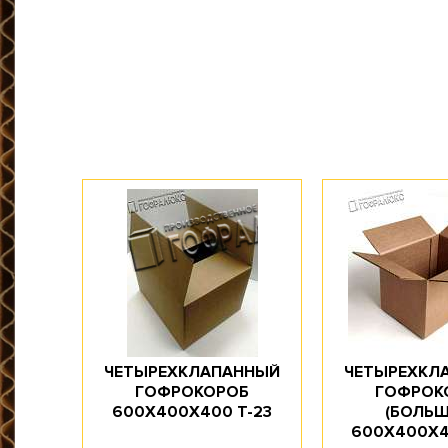
Материал: Трехслойный гофрокартон
Марка картона: Т-23
Цвет: Бурый
Профиль картона: B
Доступное количество: 10
Длина, мм: 435
Ширина, мм: 405
Высота, мм: 130
Объем, л: 22,9
ЧЕТЫРЕХКЛАПАННЫЙ
ЧЕТЫРЕХКЛ
ГОФРОКОРОБ
ГОФРОК
600Х400Х400 T-23
(БОЛЬШ
600Х400Х4