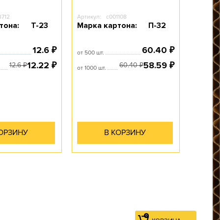
3712
Артикул:
c001108
тона:
Т-23
Марка картона:
П-32
0
КОРЗИНА
12.6
60.40
₽
₽
от 500 шт.
12.22
58.59
₽
₽
12.6
60.40
₽
₽
от 1000 шт.
КОРЗИНУ
В КОРЗИНУ