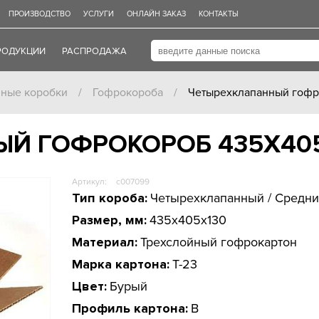
ПРОИЗВОДСТВО
УСЛУГИ
ОНЛАЙН ЗАКАЗ
КОНТАКТЫ
РОДУКЦИИ
РАСПРОДАЖА
нные коробки
/
Гофрокороба
/
Четырехклапанный гофр
Й ГОФРОКОРОБ 435Х40
Артикул:
c007099
Тип короба:
Четырехклапанный / Средн
Размер, мм:
435x405x130
Материал:
Трехслойный гофрокартон
Марка картона:
Т-23
Цвет:
Бурый
Профиль картона:
B