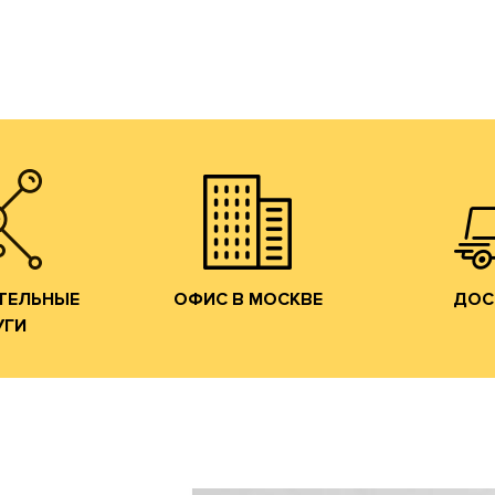
и согласуем коммерчески
и готовой продукции
с образцами сырья
Мы ознакомим Вас
тран
е образцов.
на Лужнецкую набережную.
собственн
м;
в наш офис в Москве
федераль
ие печатных
и потенциальных клиентов
области, 
м;
действующих
по Москве
ние штанц-
Мы приглашаем
Осуществл
конструкций;
ОФИС В МОСКВЕ
ДОС
УГИ
ТЕЛЬНЫЕ
ТЕЛЬНЫЕ
ОФИС В МОСКВЕ
ДОС
УГИ