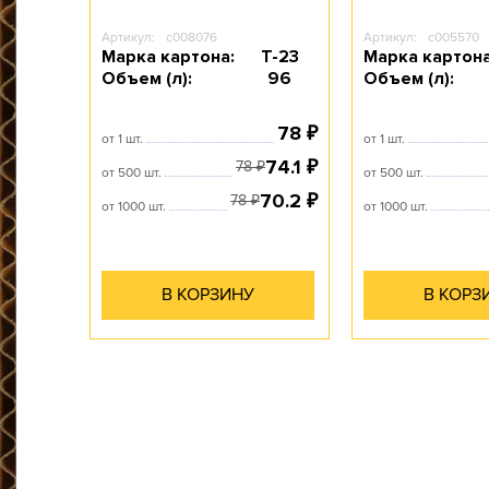
Артикул:
c008076
Артикул:
c005570
Марка картона:
Т-23
Марка картона
Объем (л):
96
Объем (л):
78
₽
от 1 шт.
от 1 шт.
74.1
₽
78
₽
от 500 шт.
от 500 шт.
70.2
₽
78
₽
от 1000 шт.
от 1000 шт.
В КОРЗИНУ
В КОРЗ
гофротары.
все возможные виды и типы
производить практически
оборудования позволяет