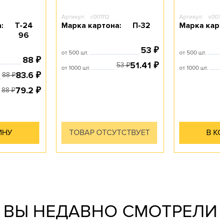
Артикул:
c001112
Артикул:
s00
:
Т-24
Марка картона:
П-32
Марка кар
96
53
₽
от 500 шт.
от 500 шт.
88
₽
51.41
₽
53
₽
от 1000 шт.
от 1000 шт.
83.6
₽
88
₽
79.2
₽
88
₽
ИНУ
ТОВАР ОТСУТСТВУЕТ
В 
производства гофротары.
помощь по всем вопросам
и профессиональная
консультации
Предоставляются
ВЫ НЕДАВНО СМОТРЕЛИ
сотрудничества.
привлекательные условия