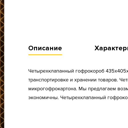
Описание
Характер
Четырехклапанный гофрокороб 435х405х1
транспортировке и хранении товаров. Ч
микрогофрокартона. Мы предлагаем возмо
экономичны. Четырехклапанный гофрокор
Тип короба: Четырехклапанный / Средний
Размер, мм: 435x405x130