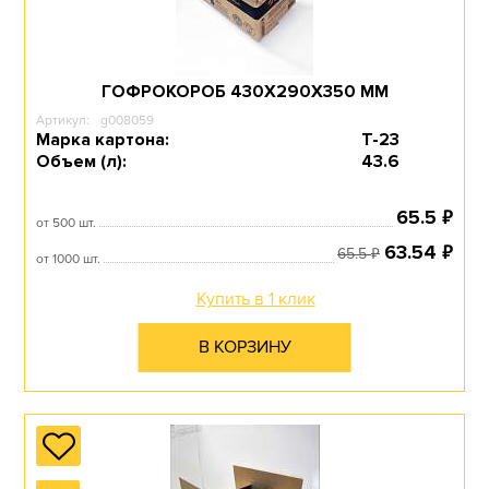
ГОФРОКОРОБ 430Х290Х350 ММ
Артикул:
g008059
Марка картона:
Т-23
Объем (л):
43.6
₽
65.5
от 500 шт.
₽
63.54
₽
65.5
от 1000 шт.
Купить в 1 клик
В КОРЗИНУ