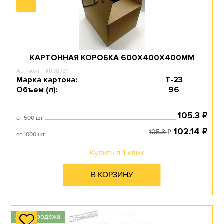
КАРТОННЫЕ КОРОБКИ
НА ЗАКАЗ
КАРТОННАЯ КОРОБКА 600Х400Х400ММ
Артикул:
k008791
Марка картона:
Т-23
Перейти в раздел
Объем (л):
96
₽
105.3
от 500 шт.
₽
102.14
₽
105.3
от 1000 шт.
КРУПНОГАБАРИТНАЯ
ГОФРОТАРА
Купить в 1 клик
В КОРЗИНУ
Перейти в раздел
Распродажа
✓