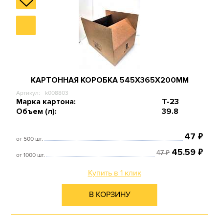
КАРТОННАЯ КОРОБКА 545Х365Х200ММ
Артикул:
k008803
Марка картона:
Т-23
Объем (л):
39.8
₽
47
от 500 шт.
₽
45.59
₽
47
от 1000 шт.
Купить в 1 клик
В КОРЗИНУ