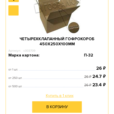
ЧЕТЫРЕХКЛАПАННЫЙ ГОФРОКОРОБ
450Х250Х100ММ
Артикул:
c003709
Марка картона:
П-32
₽
26
от 1 шт.
₽
24.7
₽
26
от 250 шт.
₽
23.4
₽
26
от 500 шт.
Купить в 1 клик
В КОРЗИНУ