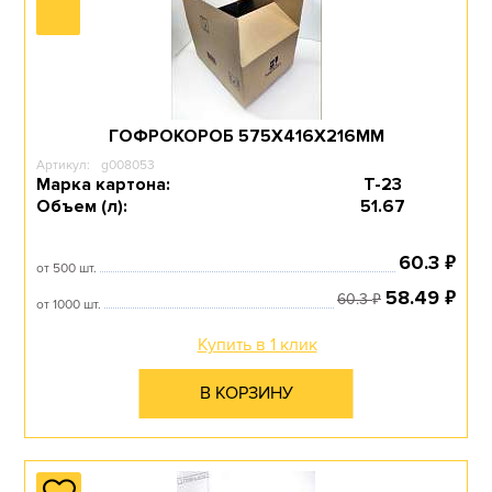
ГОФРОКОРОБ 575Х416Х216ММ
Артикул:
g008053
Марка картона:
Т-23
Объем (л):
51.67
₽
60.3
от 500 шт.
₽
58.49
₽
60.3
от 1000 шт.
Купить в 1 клик
В КОРЗИНУ