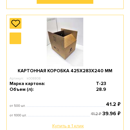
КАРТОННАЯ КОРОБКА 425Х283Х240 ММ
Артикул:
k008808
Марка картона:
Т-23
Объем (л):
28.9
₽
41.2
от 500 шт.
₽
39.96
₽
41.2
от 1000 шт.
Купить в 1 клик