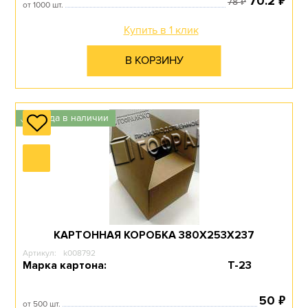
₽
70.2
₽
78
от 1000 шт.
Купить в 1 клик
В КОРЗИНУ
Всегда в наличии
✓
КАРТОННАЯ КОРОБКА 380Х253Х237
Артикул:
k008792
Марка картона:
Т-23
₽
50
от 500 шт.