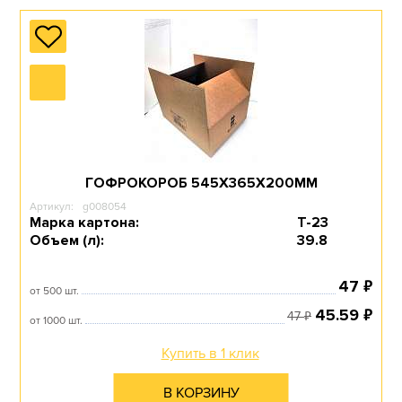
ГОФРОКОРОБ 545Х365Х200ММ
Артикул:
g008054
Марка картона:
Т-23
Объем (л):
39.8
₽
47
от 500 шт.
₽
45.59
₽
47
от 1000 шт.
Купить в 1 клик
В КОРЗИНУ