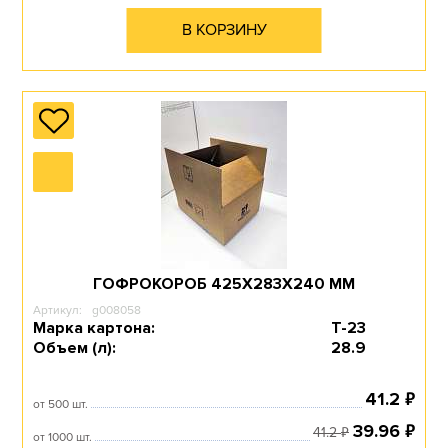
В КОРЗИНУ
ГОФРОКОРОБ 425Х283Х240 ММ
Артикул:
g008058
Марка картона:
Т-23
Объем (л):
28.9
₽
41.2
от 500 шт.
₽
39.96
₽
41.2
от 1000 шт.