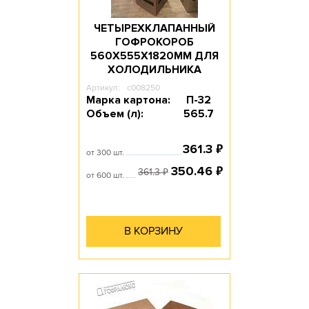
ЧЕТЫРЕХКЛАПАННЫЙ
ГОФРОКОРОБ
560Х555Х1820ММ ДЛЯ
ХОЛОДИЛЬНИКА
Артикул:
c008250
Марка картона:
П-32
Объем (л):
565.7
₽
361.3
от 300 шт.
₽
350.46
₽
361.3
от 600 шт.
В КОРЗИНУ