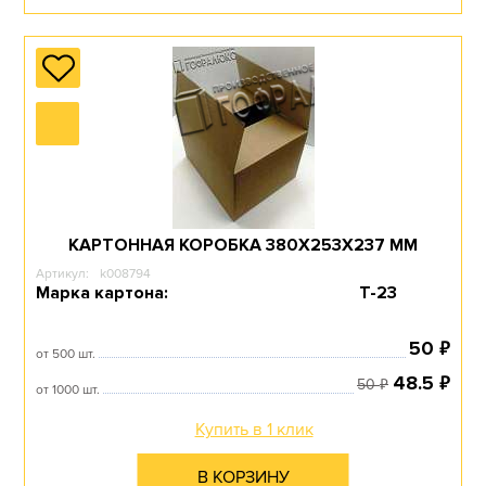
КАРТОННАЯ КОРОБКА 380Х253Х237 ММ
Артикул:
k008794
Марка картона:
Т-23
₽
50
от 500 шт.
₽
48.5
₽
50
от 1000 шт.
Купить в 1 клик
В КОРЗИНУ