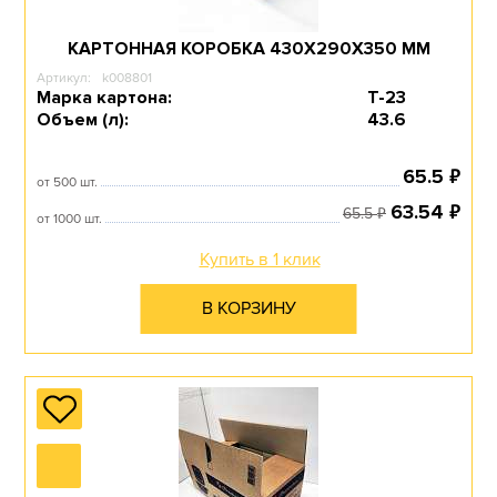
КАРТОННАЯ КОРОБКА 430Х290Х350 ММ
Артикул:
k008801
Марка картона:
Т-23
Объем (л):
43.6
₽
65.5
от 500 шт.
₽
63.54
₽
65.5
от 1000 шт.
Купить в 1 клик
В КОРЗИНУ