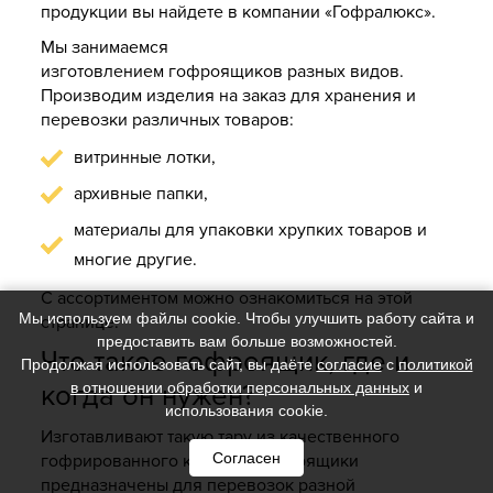
продукции вы найдете в компании «Гофралюкс».
Мы занимаемся
изготовлением гофроящиков разных видов.
Производим изделия на заказ для хранения и
перевозки различных товаров:
витринные лотки,
архивные папки,
материалы для упаковки хрупких товаров и
многие другие.
С ассортиментом можно ознакомиться на этой
Мы используем файлы cookie. Чтобы улучшить работу сайта и
странице.
предоставить вам больше возможностей.
Что такое гофроящик, где и
Продолжая использовать сайт, вы даёте
согласие
с
политикой
в отношении обработки персональных данных
и
когда он нужен?
использования cookie.
Изготавливают такую тару из качественного
Согласен
гофрированного картона. Гофроящики
предназначены для перевозок разной