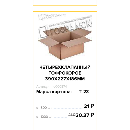
ЧЕТЫРЕХКЛАПАННЫЙ
ГОФРОКОРОБ
390Х227Х186ММ
Артикул:
c000874
Марка картона:
Т-23
21
₽
от 500 шт.
20.37
₽
21
₽
от 1000 шт.