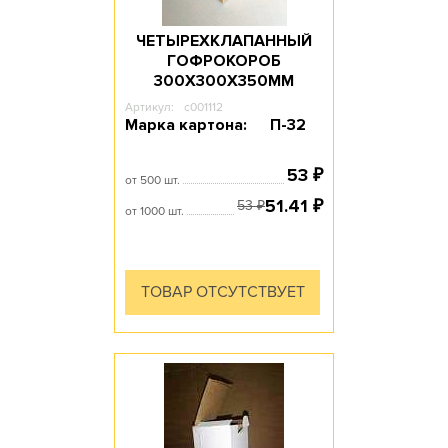
ЧЕТЫРЕХКЛАПАННЫЙ
ГОФРОКОРОБ
300Х300Х350ММ
Артикул:
c001112
Марка картона:
П-32
53
₽
от 500 шт.
51.41
₽
53
₽
от 1000 шт.
ТОВАР ОТСУТСТВУЕТ