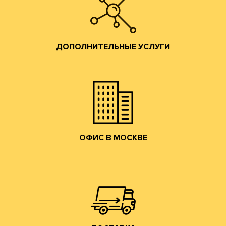
ДОПОЛНИТЕЛЬНЫЕ УСЛУГИ
помощь по всем вопросам производства гофротары.
Предоставляются консультации и профессиональная
ДОПОЛНИТЕЛЬНЫЕ УСЛУГИ
привлекательные условия сотрудничества.
и готовой продукции и согласуем коммерчески
набережную. Мы ознакомим Вас с образцами сырья
клиентов в наш офис в Москве на Лужнецкую
Мы приглашаем действующих и потенциальных
ОФИС В МОСКВЕ
ОФИС В МОСКВЕ
собственным грузовым транспортом.
области, центральному федеральному округу
Осуществляем доставку по Москве, Московской
ДОСТАВКА