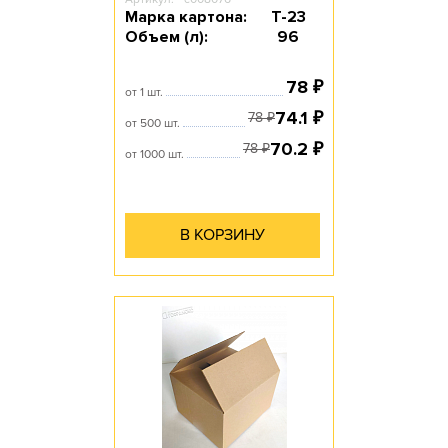
Марка картона:
Т-23
Объем (л):
96
78
₽
от 1 шт.
74.1
₽
78
₽
от 500 шт.
70.2
₽
78
₽
от 1000 шт.
В КОРЗИНУ