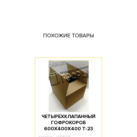
Тип короба: Четырехклапанный / Средний
Размер, мм: 600x400x400
Материал: Трехслойный гофрокартон
Марка картона: Т-24
ПОХОЖИЕ ТОВАРЫ
Цвет: Бурый
Профиль картона: B
Печать: без печати
Доступное количество: 999
Длина, мм: 600
Ширина, мм: 400
Высота, мм: 400
Объем, л: 96
ЧЕТЫРЕХКЛАПАННЫЙ
ГОФРОКОРОБ
600Х400Х400 T-23
Артикул:
c008076