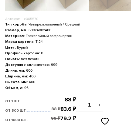
Артикул:
c005570
Тип короба:
Четырехклапанный / Средний
Размер, мм:
600x400x400
Материал:
Трехслойный гофрокартон
Марка картона:
Т-24
Цвет:
Бурый
Профиль картона:
B
Печать:
без печати
Доступное количество:
999
Длина, мм:
600
Ширина, мм:
400
Высота, мм:
400
Объем, л:
96
88
₽
ОТ 1 ШТ.
-
+
83.6
₽
88
₽
ОТ 500 ШТ.
79.2
₽
88
₽
ОТ 1000 ШТ.