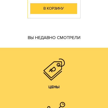
В КОРЗИНУ
гофротары.
ВЫ НЕДАВНО СМОТРЕЛИ
производить практически все возможные виды и типы
самостоятельно. Наш парк оборудования позволяет
производства готовой продукции осуществляем
мы получаем напрямую от ЦБК и весь цикл
чем у посредников или переработчиков, так как сырье
Цены на гофротару нашего производства всегда ниже,
ЦЕНЫ
ЦЕНЫ
Изготовление образцов.
Изготовление печатных форм;
Изготовление штанц-форм;
Разработка конструкций;