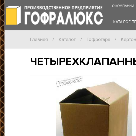
О КОМПАНИИ
КАТАЛОГ П
Главная
/
Каталог
/
Гофротара
/
Карто
ЧЕТЫРЕХКЛАПАНН