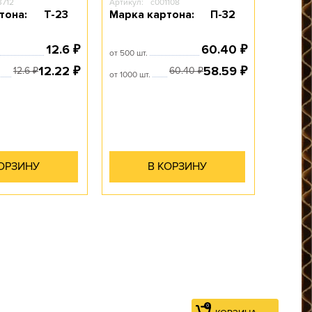
3712
Артикул:
c001108
тона:
Т-23
Марка картона:
П-32
12.6
60.40
₽
₽
0
от 500 шт.
КОРЗИНА
12.22
58.59
₽
₽
12.6
60.40
₽
₽
от 1000 шт.
КОРЗИНУ
В КОРЗИНУ