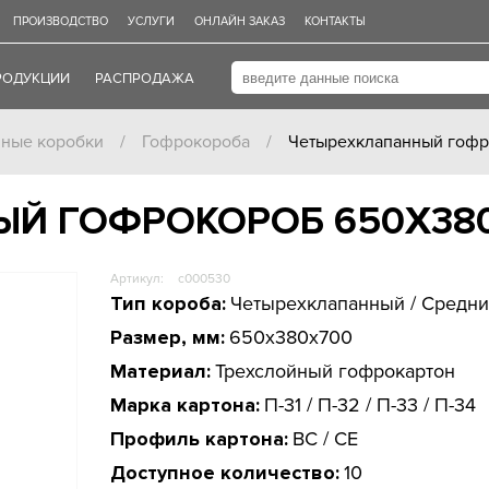
ПРОИЗВОДСТВО
УСЛУГИ
ОНЛАЙН ЗАКАЗ
КОНТАКТЫ
РОДУКЦИИ
РАСПРОДАЖА
нные коробки
/
Гофрокороба
/
Четырехклапанный гоф
ЫЙ ГОФРОКОРОБ 650Х38
Артикул:
c000530
Тип короба:
Четырехклапанный / Средн
Размер, мм:
650x380x700
Материал:
Трехслойный гофрокартон
Марка картона:
П-31 / П-32 / П-33 / П-34
Профиль картона:
BС / СE
Доступное количество:
10