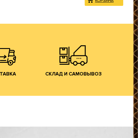
на трассе М-7).
Владимирской обл. (прямо
спортом.
производства в г. Лакинск
ым грузовым
производится со склада
ному округу
заказанной гофротары
центральному
Хранение и отгрузка
, Московской
яем доставку
САМОВЫВОЗ
ТАВКА
СКЛАД И
ТАВКА
СКЛАД И САМОВЫВОЗ