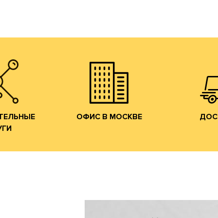
и готовой продукции
с образцами сырья
Мы ознакомим Вас
тран
е образцов.
на Лужнецкую набережную.
собственн
м;
в наш офис в Москве
федераль
ие печатных
и потенциальных клиентов
области, 
м;
действующих
по Москве
ние штанц-
Мы приглашаем
Осуществл
конструкций;
ОФИС В МОСКВЕ
ДОС
УГИ
ТЕЛЬНЫЕ
ТЕЛЬНЫЕ
ОФИС В МОСКВЕ
ДОС
УГИ