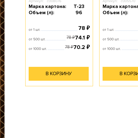
Артикул:
c008076
Артикул:
c005570
Марка картона:
Т-23
Марка картона
Объем (л):
96
Объем (л):
78
₽
от 1 шт.
от 1 шт.
74.1
₽
78
₽
от 500 шт.
от 500 шт.
70.2
₽
78
₽
от 1000 шт.
от 1000 шт.
В КОРЗИНУ
В КОРЗ
гофротары.
все возможные виды и типы
производить практически
оборудования позволяет
самостоятельно. Наш парк