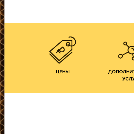
продукции осуществляем
цикл производства готовой
напрямую от ЦБК и весь
Изготовлени
сырье мы получаем
фор
переработчиков, так как
Изготовлен
чем у посредников или
фор
производства всегда ниже,
Изготовле
Цены на гофротару нашего
Разработка 
ЦЕНЫ
УСЛ
ДОПОЛНИ
ЦЕНЫ
ДОПОЛНИ
УСЛ