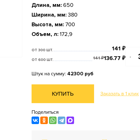
Длина, мм:
650
Ширина, мм:
380
Высота, мм:
700
Объем, л:
172,9
141
₽
ОТ 300 ШТ.
-
136.77
₽
141
₽
ОТ 600 ШТ.
Штук на сумму:
42300 руб
КУПИТЬ
Заказать в 1 клик
Поделиться