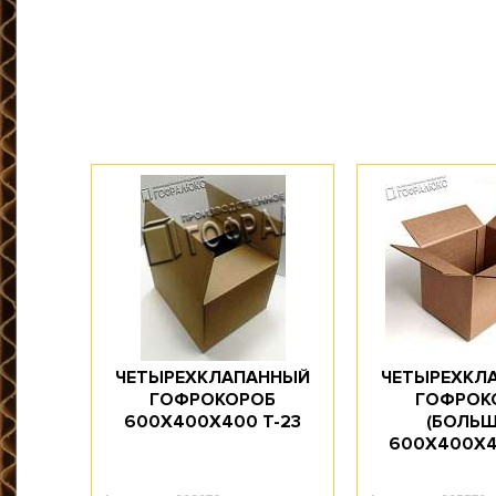
Марка картона: П-31 / П-32 / П-33 / П-34
Профиль картона: BС / СE
Доступное количество: 10
Длина, мм: 650
Ширина, мм: 380
Высота, мм: 700
Объем, л: 172,9
ЧЕТЫРЕХКЛАПАННЫЙ
ЧЕТЫРЕХКЛ
ГОФРОКОРОБ
ГОФРОК
600Х400Х400 T-23
(БОЛЬШ
600Х400Х4