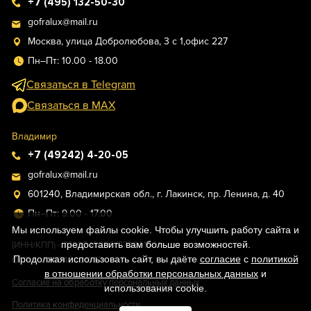
+7 (495) 132-50-30
gofralux@mail.ru
Москва, улица Добролюбова, 3 с 1,офис 227
Пн–Пт: 10.00 - 18.00
Связаться в Telegram
Связаться в MAX
Владимир
+7 (49242) 4-20-05
gofralux@mail.ru
601240, Владимирская обл., г. Лакинск, пр. Ленина, д. 40
Пн–Пт: 9.00 - 17.00
Мы используем файлы cookie. Чтобы улучшить работу сайта и
предоставить вам больше возможностей.
(ИНН/КПП) - 7730246296/773001001
Продолжая использовать сайт, вы даёте
согласие
с
политикой
ОГРН - 1187746801637
в отношении обработки персональных данных
и
Согласие на обработку персональных данных
использования cookie.
Политика конфиденциальности