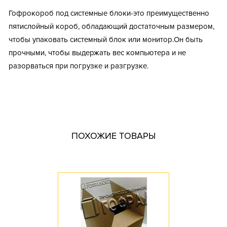
Гофрокороб под системные блоки-это преимущественно
пятислойный короб, обладающий достаточным размером,
чтобы упаковать системный блок или монитор.Он быть
прочными, чтобы выдержать вес компьютера и не
разорваться при погрузке и разгрузке.
Тип короба: Высечной / Большой / Гофрокороб / С
вырубными ручками
Fefco: 215
Размер, мм: 525x240x510
ПОХОЖИЕ ТОВАРЫ
Материал: Пятислойный гофрокартон
Марка картона: П-32
Цвет: Бурый
Профиль картона: B / С / BС / СE
Необходимость штампа: Да
Доступное количество: 10