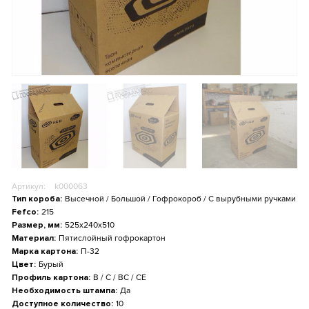
Артикул:
k000063
Тип короба:
Высечной / Большой / Гофрокороб / С вырубными ручками
Fefco:
215
Размер, мм:
525x240x510
Материал:
Пятислойный гофрокартон
Марка картона:
П-32
Цвет:
Бурый
Профиль картона:
B / С / BС / СE
Необходимость штампа:
Да
Доступное количество:
10