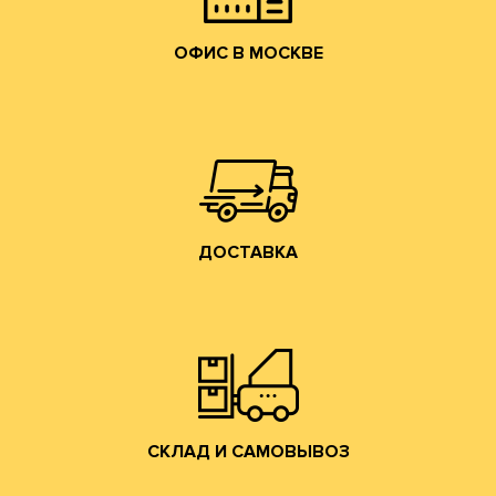
ОФИС В МОСКВЕ
собственным грузовым транспортом.
области, центральному федеральному округу
Осуществляем доставку по Москве, Московской
ДОСТАВКА
ДОСТАВКА
Владимирской обл. (прямо на трассе М-7).
производится со склада производства в г. Лакинск
Хранение и отгрузка заказанной гофротары
СКЛАД И САМОВЫВОЗ
СКЛАД И САМОВЫВОЗ