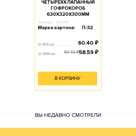
ЧЕТЫРЕХКЛАПАННЫЙ
ГОФРОКОРОБ
630Х320Х300ММ
Артикул:
c001108
Марка картона:
П-32
60.40
₽
от 500 шт.
58.59
₽
60.40
₽
от 1000 шт.
В КОРЗИНУ
гофротары.
ВЫ НЕДАВНО СМОТРЕЛИ
производить практически все возможные виды и типы
самостоятельно. Наш парк оборудования позволяет
производства готовой продукции осуществляем
мы получаем напрямую от ЦБК и весь цикл