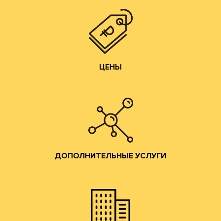
чем у посредников или переработчиков, так как сырье
Цены на гофротару нашего производства всегда ниже,
ЦЕНЫ
ЦЕНЫ
Изготовление образцов.
Изготовление печатных форм;
Изготовление штанц-форм;
Разработка конструкций;
ДОПОЛНИТЕЛЬНЫЕ УСЛУГИ
помощь по всем вопросам производства гофротары.
Предоставляются консультации и профессиональная
ДОПОЛНИТЕЛЬНЫЕ УСЛУГИ
привлекательные условия сотрудничества.
и готовой продукции и согласуем коммерчески
набережную. Мы ознакомим Вас с образцами сырья
клиентов в наш офис в Москве на Лужнецкую
Мы приглашаем действующих и потенциальных
ОФИС В МОСКВЕ