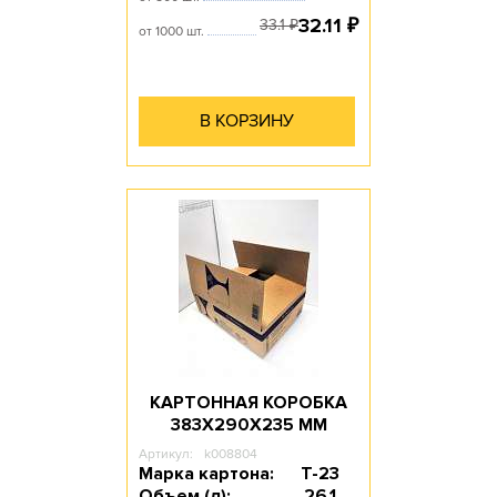
32.11
₽
33.1
₽
от 1000 шт.
В КОРЗИНУ
КАРТОННАЯ КОРОБКА
383Х290Х235 ММ
Артикул:
k008804
Марка картона:
Т-23
Объем (л):
26.1