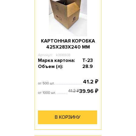
Объем, л: 51.67
КАРТОННАЯ КОРОБКА
425Х283Х240 ММ
Артикул:
k008808
Марка картона:
Т-23
Объем (л):
28.9
41.2
₽
от 500 шт.
39.96
₽
41.2
₽
от 1000 шт.
В КОРЗИНУ