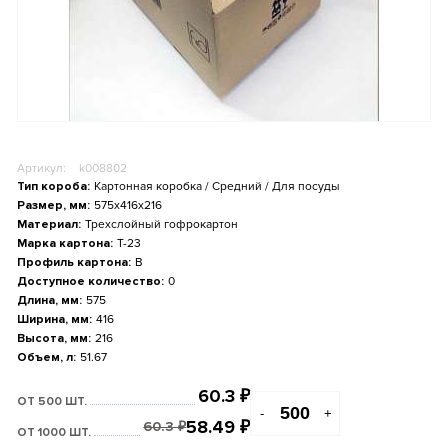
Артикул:
k008802
Тип короба:
Картонная коробка / Средний / Для посуды
Размер, мм:
575x416x216
Материал:
Трехслойный гофрокартон
Марка картона:
Т-23
Профиль картона:
B
Доступное количество:
0
Длина, мм:
575
Ширина, мм:
416
Высота, мм:
216
Объем, л:
51.67
60.3
₽
ОТ 500 ШТ.
-
+
58.49
₽
60.3
₽
ОТ 1000 ШТ.