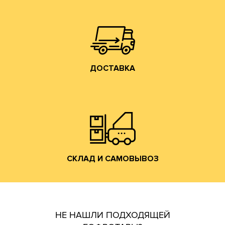
области, центральному федеральному округу
Осуществляем доставку по Москве, Московской
ДОСТАВКА
ДОСТАВКА
Владимирской обл. (прямо на трассе М-7).
производится со склада производства в г. Лакинск
Хранение и отгрузка заказанной гофротары
СКЛАД И САМОВЫВОЗ
СКЛАД И САМОВЫВОЗ
НЕ НАШЛИ ПОДХОДЯЩЕЙ