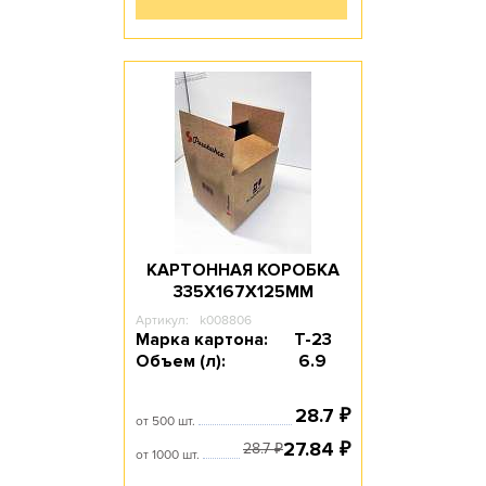
КАРТОННАЯ КОРОБКА
335Х167Х125ММ
Артикул:
k008806
Марка картона:
Т-23
Объем (л):
6.9
28.7
₽
от 500 шт.
27.84
₽
28.7
₽
от 1000 шт.