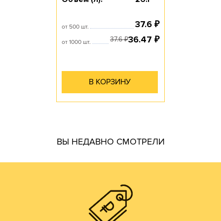
37.6
₽
от 500 шт.
36.47
₽
37.6
₽
от 1000 шт.
В КОРЗИНУ
гофротары.
ВЫ НЕДАВНО СМОТРЕЛИ
производить практически все возможные виды и типы
самостоятельно. Наш парк оборудования позволяет
производства готовой продукции осуществляем
мы получаем напрямую от ЦБК и весь цикл
чем у посредников или переработчиков, так как сырье
Цены на гофротару нашего производства всегда ниже,
ЦЕНЫ