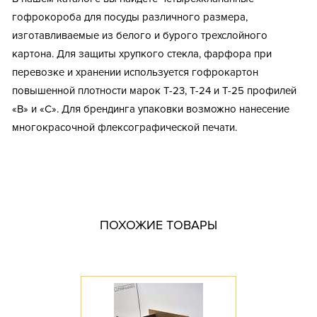
гофрокороба для посуды различного размера,
изготавливаемые из белого и бурого трехслойного
картона. Для защиты хрупкого стекла, фарфора при
перевозке и хранении используется гофрокартон
повышенной плотности марок Т-23, Т-24 и Т-25 профилей
«В» и «С». Для брендинга упаковки возможно нанесение
многокрасочной флексографической печати.
Тип короба: Картонная коробка / Средний / Для посуды
Размер, мм: 575x416x216
Материал: Трехслойный гофрокартон
Марка картона: Т-23
ПОХОЖИЕ ТОВАРЫ
Профиль картона: B
Доступное количество: 0
Длина, мм: 575
Ширина, мм: 416
Высота, мм: 216