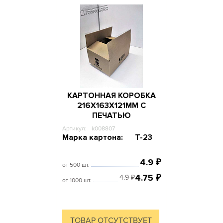
КАРТОННАЯ КОРОБКА
216Х163Х121ММ С
ПЕЧАТЬЮ
Артикул:
k008807
Марка картона:
Т-23
4.9
₽
от 500 шт.
4.75
₽
4.9
₽
от 1000 шт.
ТОВАР ОТСУТСТВУЕТ