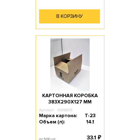
В КОРЗИНУ
КАРТОННАЯ КОРОБКА
383Х290Х127 ММ
Артикул:
k008805
Марка картона:
Т-23
Объем (л):
14.1
33.1
₽
от 500 шт.