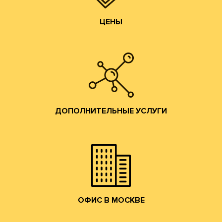
ЦЕНЫ
Изготовление образцов.
Изготовление печатных форм;
Изготовление штанц-форм;
Разработка конструкций;
ДОПОЛНИТЕЛЬНЫЕ УСЛУГИ
помощь по всем вопросам производства гофротары.
Предоставляются консультации и профессиональная
ДОПОЛНИТЕЛЬНЫЕ УСЛУГИ
привлекательные условия сотрудничества.
и готовой продукции и согласуем коммерчески
набережную. Мы ознакомим Вас с образцами сырья
клиентов в наш офис в Москве на Лужнецкую
Мы приглашаем действующих и потенциальных
ОФИС В МОСКВЕ
ОФИС В МОСКВЕ
собственным грузовым транспортом.