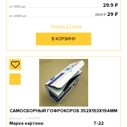
₽
29.9
от 1000 шт.
₽
29
₽
29.9
от 2000 шт.
Купить в 1 клик
В КОРЗИНУ
САМОСБОРНЫЙ ГОФРОКОРОБ 352Х153Х194ММ
Артикул:
s000598
Марка картона:
Т-22