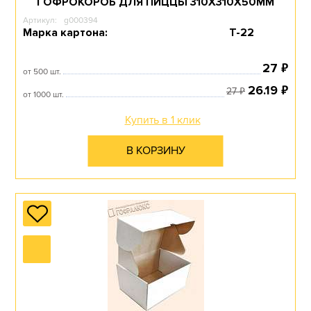
ГОФРОКОРОБ ДЛЯ ПИЦЦЫ 310Х310Х50ММ
Артикул:
g000394
Марка картона:
Т-22
₽
27
от 500 шт.
₽
26.19
₽
27
от 1000 шт.
Купить в 1 клик
В КОРЗИНУ