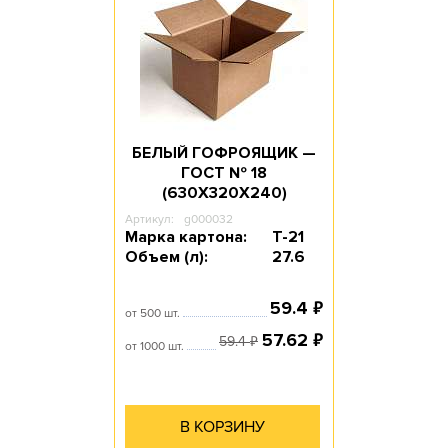
БЕЛЫЙ ГОФРОЯЩИК —
ГОСТ № 18
(630Х320Х240)
Артикул:
g000032
Марка картона:
Т-21
Объем (л):
27.6
₽
59.4
от 500 шт.
₽
57.62
₽
59.4
от 1000 шт.
В КОРЗИНУ