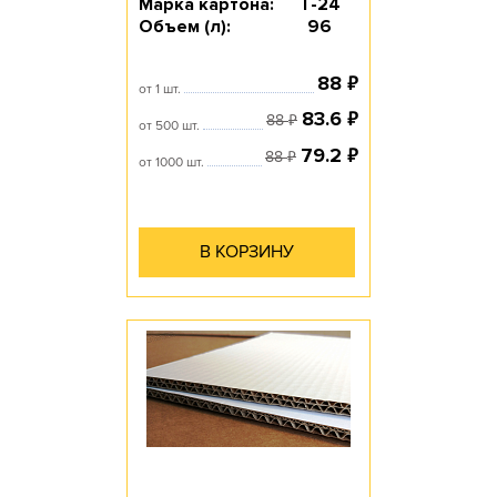
Марка картона:
Т-24
Объем (л):
96
₽
88
от 1 шт.
₽
83.6
₽
88
от 500 шт.
₽
79.2
₽
88
от 1000 шт.
В КОРЗИНУ