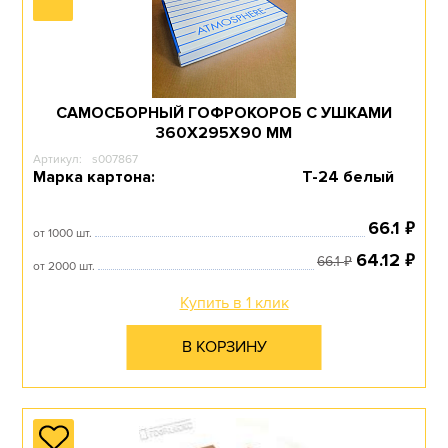
САМОСБОРНЫЙ ГОФРОКОРОБ С УШКАМИ
360Х295Х90 ММ
Артикул:
s007867
Марка картона:
Т-24 белый
₽
66.1
от 1000 шт.
₽
64.12
₽
66.1
от 2000 шт.
Купить в 1 клик
В КОРЗИНУ