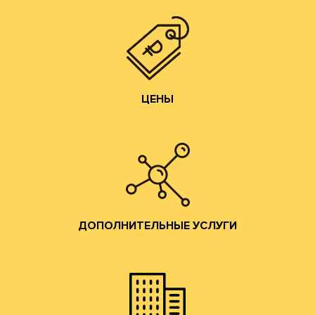
мы получаем напрямую от ЦБК и весь цикл
чем у посредников или переработчиков, так как сырье
Цены на гофротару нашего производства всегда ниже,
ЦЕНЫ
ЦЕНЫ
Изготовление образцов.
Изготовление печатных форм;
Изготовление штанц-форм;
Разработка конструкций;
ДОПОЛНИТЕЛЬНЫЕ УСЛУГИ
помощь по всем вопросам производства гофротары.
Предоставляются консультации и профессиональная
ДОПОЛНИТЕЛЬНЫЕ УСЛУГИ
привлекательные условия сотрудничества.
и готовой продукции и согласуем коммерчески
набережную. Мы ознакомим Вас с образцами сырья
клиентов в наш офис в Москве на Лужнецкую
Мы приглашаем действующих и потенциальных
ОФИС В МОСКВЕ