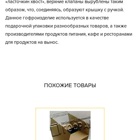
«ласточкин хвост», верхние клапаны вырублены таким
образом, что, соединяясь, образуют крышку с ручкой.
Данное гофроизделие используется в качестве
подарочной упаковки разнообразных товаров, а также
производителями продуктов питания, кафе и ресторанами
для продуктов на вынос.
Тип короба: Высечной / Самосборный / Гофрокороб / С
вырубными ручками
Размер, мм: 214x141x100
Материал: Микрогофрокартон
ПОХОЖИЕ ТОВАРЫ
Марка картона: Т-22 / Т-23 / Т-24
Профиль картона: E
Необходимость штампа: Да
Доступное количество: 10
Длина, мм: 214
Ширина, мм: 141
Высота, мм: 100