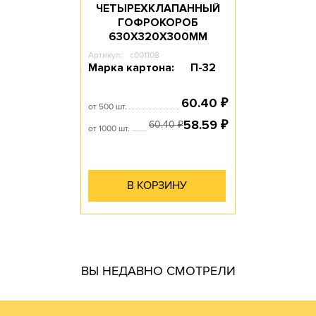
ЧЕТЫРЕХКЛАПАННЫЙ
ГОФРОКОРОБ
630Х320Х300ММ
Артикул:
c001108
Марка картона:
П-32
60.40
₽
от 500 шт.
58.59
₽
60.40
₽
от 1000 шт.
В КОРЗИНУ
гофротары.
ВЫ НЕДАВНО СМОТРЕЛИ
производить практически все возможные виды и типы
самостоятельно. Наш парк оборудования позволяет
производства готовой продукции осуществляем