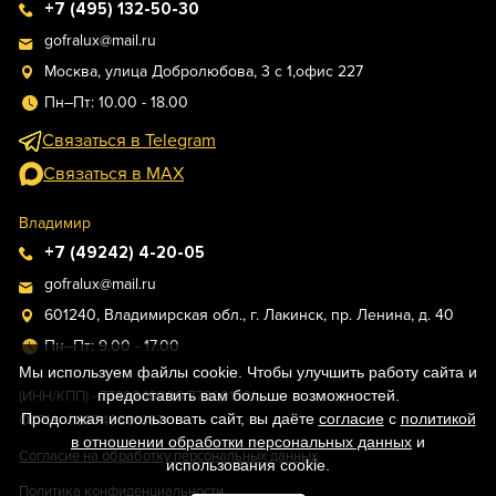
+7 (495) 132-50-30
gofralux@mail.ru
Москва, улица Добролюбова, 3 с 1,офис 227
Пн–Пт: 10.00 - 18.00
Связаться в Telegram
Связаться в MAX
Владимир
+7 (49242) 4-20-05
gofralux@mail.ru
601240, Владимирская обл., г. Лакинск, пр. Ленина, д. 40
Пн–Пт: 9.00 - 17.00
Мы используем файлы cookie. Чтобы улучшить работу сайта и
предоставить вам больше возможностей.
(ИНН/КПП) - 7730246296/773001001
Продолжая использовать сайт, вы даёте
согласие
с
политикой
ОГРН - 1187746801637
в отношении обработки персональных данных
и
Согласие на обработку персональных данных
использования cookie.
Политика конфиденциальности