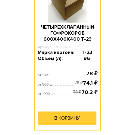
Объем, л: 3
ЧЕТЫРЕХКЛАПАННЫЙ
ГОФРОКОРОБ
600Х400Х400 T-23
Артикул:
c008076
Марка картона:
Т-23
Объем (л):
96
78
₽
от 1 шт.
74.1
₽
78
₽
от 500 шт.
70.2
₽
78
₽
от 1000 шт.
В КОРЗИНУ