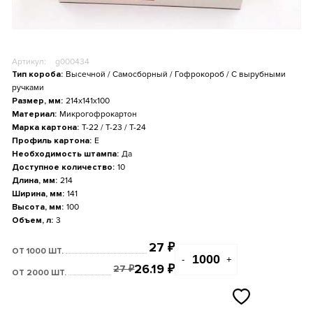
Артикул:
g000434
Тип короба:
Высечной / Самосборный / Гофрокороб / С вырубными
ручками
Размер, мм:
214x141x100
Материал:
Микрогофрокартон
Марка картона:
Т-22 / Т-23 / Т-24
Профиль картона:
E
Необходимость штампа:
Да
Доступное количество:
10
Длина, мм:
214
Ширина, мм:
141
Высота, мм:
100
Объем, л:
3
27
₽
ОТ 1000 ШТ.
-
+
26.19
₽
27
₽
ОТ 2000 ШТ.