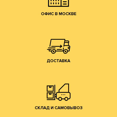
ОФИС В МОСКВЕ
собственным грузовым транспортом.
области, центральному федеральному округу
Осуществляем доставку по Москве, Московской
ДОСТАВКА
ДОСТАВКА
Владимирской обл. (прямо на трассе М-7).
производится со склада производства в г. Лакинск
Хранение и отгрузка заказанной гофротары
СКЛАД И САМОВЫВОЗ
СКЛАД И САМОВЫВОЗ