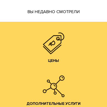
гофротары.
ВЫ НЕДАВНО СМОТРЕЛИ
производить практически все возможные виды и типы
самостоятельно. Наш парк оборудования позволяет
производства готовой продукции осуществляем
мы получаем напрямую от ЦБК и весь цикл
чем у посредников или переработчиков, так как сырье
Цены на гофротару нашего производства всегда ниже,
ЦЕНЫ
ЦЕНЫ
Изготовление образцов.
Изготовление печатных форм;
Изготовление штанц-форм;
Разработка конструкций;
ДОПОЛНИТЕЛЬНЫЕ УСЛУГИ
помощь по всем вопросам производства гофротары.
Предоставляются консультации и профессиональная
ДОПОЛНИТЕЛЬНЫЕ УСЛУГИ
привлекательные условия сотрудничества.