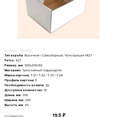
Артикул:
s001482
Тип короба:
Высечной / Самосборный / Конструкция 0427
Fefco:
427
Размер, мм:
300x200x50
Материал:
Трехслойный гофрокартон
Марка картона:
Т-21 / Т-22 / Т-23 / Т-24
Профиль картона:
E
Необходимость штампа:
Да
Доступное количество:
10
Длина, мм:
300
Ширина, мм:
200
Высота, мм:
50
19.5
₽
ОТ 1000 ШТ.