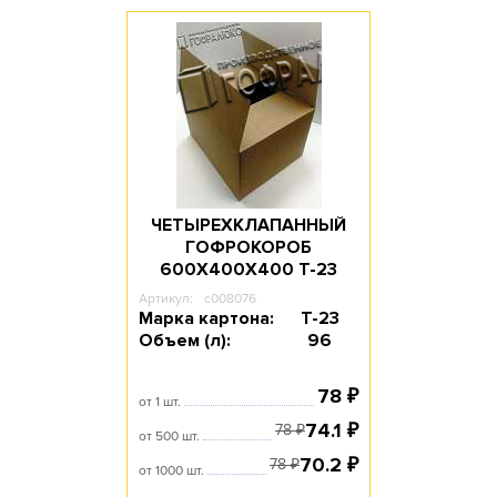
Доступное количество: 10
Длина, мм: 300
Ширина, мм: 200
Высота, мм: 50
ЧЕТЫРЕХКЛАПАННЫЙ
ГОФРОКОРОБ
600Х400Х400 T-23
Артикул:
c008076
Марка картона:
Т-23
Объем (л):
96
78
₽
от 1 шт.
74.1
₽
78
₽
от 500 шт.
70.2
₽
78
₽
от 1000 шт.