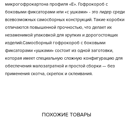
микрогофрокартона профиля «Е». Гофрокороб с
боковыми фиксаторами или «с ушками» - это лидер среди
всевозможных самосборных конструкций. Такие коробки
отличаются повышенной прочностью, что делает их
незаменимой упаковкой для хрупких и дорогостоящих
изделий.Самосборный гофрокороб с боковыми
фиксаторами «ушками» состоит из одной заготовки,
которая имеет специальную сложную конфигурацию для
обеспечения малозатратной и простой сборки — без
применения скотча, скрепок и склеивания.
Тип короба: Высечной / Самосборный / Конструкция 0427
Fefco: 427
Размер, мм: 300x200x50
Материал: Трехслойный гофрокартон
ПОХОЖИЕ ТОВАРЫ
Марка картона: Т-21 / Т-22 / Т-23 / Т-24
Профиль картона: E
Необходимость штампа: Да