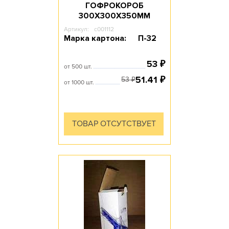
ГОФРОКОРОБ
300Х300Х350ММ
Артикул:
c001112
Марка картона:
П-32
53
₽
от 500 шт.
51.41
₽
53
₽
от 1000 шт.
ТОВАР ОТСУТСТВУЕТ