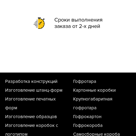
Сроки выполнения
заказа от 2-х дней
Разработка конструкций
Гофротара
Изготовление штанц-форм
Картонные коробки
Изготовление печатных
Крупногабаритная
форм
гофротара
Изготовление образцов
Гофрокартон
Изготовление коробок с
Гофрокороба
логотипом
Самосборные короба