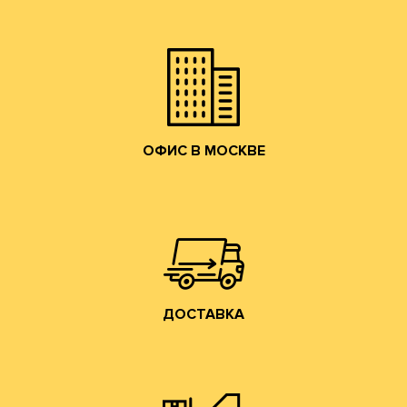
и готовой продукции и согласуем коммерчески
набережную. Мы ознакомим Вас с образцами сырья
клиентов в наш офис в Москве на Лужнецкую
Мы приглашаем действующих и потенциальных
ОФИС В МОСКВЕ
ОФИС В МОСКВЕ
собственным грузовым транспортом.
области, центральному федеральному округу
Осуществляем доставку по Москве, Московской
ДОСТАВКА
ДОСТАВКА
Владимирской обл. (прямо на трассе М-7).
производится со склада производства в г. Лакинск
Хранение и отгрузка заказанной гофротары