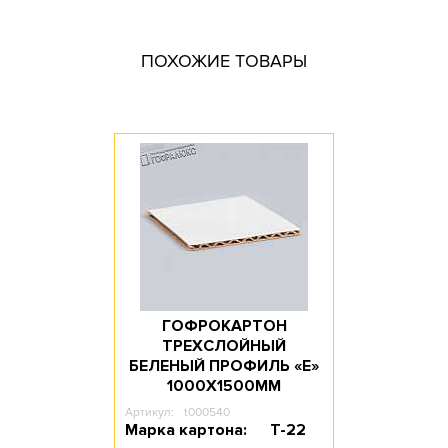
Размер, мм: 3000x2000
Материал: Трехслойный гофрокартон
ПОХОЖИЕ ТОВАРЫ
Марка картона: Т-22
Цвет: Бурый
Профиль картона: B / С
Доступное количество: 10
Длина, мм: 3000
Ширина, мм: 2000
ГОФРОКАРТОН
ТРЕХСЛОЙНЫЙ
БЕЛЕНЫЙ ПРОФИЛЬ «Е»
1000Х1500ММ
Артикул:
t000540
Марка картона:
Т-22