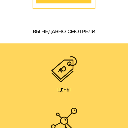
гофротары.
ВЫ НЕДАВНО СМОТРЕЛИ
производить практически все возможные виды и типы
самостоятельно. Наш парк оборудования позволяет
производства готовой продукции осуществляем
мы получаем напрямую от ЦБК и весь цикл
чем у посредников или переработчиков, так как сырье
Цены на гофротару нашего производства всегда ниже,
ЦЕНЫ
ЦЕНЫ
Изготовление образцов.
Изготовление печатных форм;
Изготовление штанц-форм;
Разработка конструкций;
ДОПОЛНИТЕЛЬНЫЕ УСЛУГИ