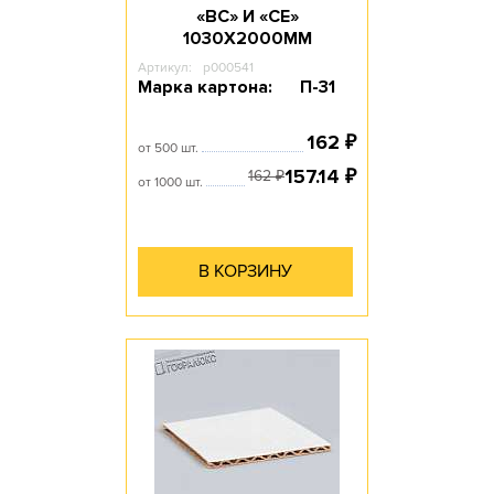
«ВС» И «СЕ»
1030Х2000ММ
Артикул:
p000541
Марка картона:
П-31
162
₽
от 500 шт.
157.14
₽
162
₽
от 1000 шт.
В КОРЗИНУ