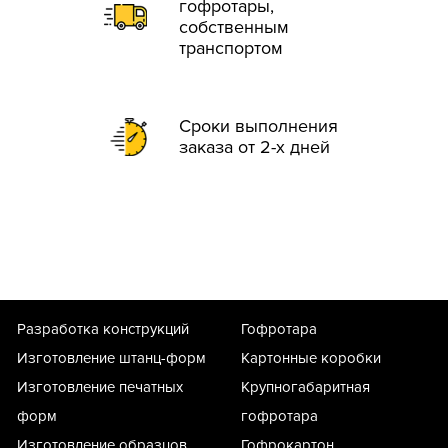
гофротары,
собственным
транспортом
Сроки выполнения
заказа от 2-х дней
Разработка конструкций
Гофротара
Изготовление штанц-форм
Картонные коробки
Изготовление печатных
Крупногабаритная
форм
гофротара
Изготовление образцов
Гофрокартон