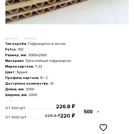
Артикул:
t001426
Тип короба:
Гофрокартон в листах
Fefco:
100
Размер, мм:
3000x2000
Материал:
Трехслойный гофрокартон
Марка картона:
Т-22
Цвет:
Бурый
Профиль картона:
B / С
Доступное количество:
10
Длина, мм:
3000
Ширина, мм:
2000
226.8
₽
ОТ 500 ШТ.
-
+
220
₽
226.8
₽
ОТ 1000 ШТ.