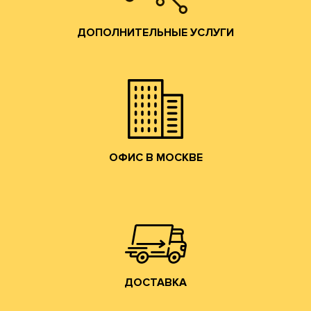
помощь по всем вопросам производства гофротары.
Предоставляются консультации и профессиональная
ДОПОЛНИТЕЛЬНЫЕ УСЛУГИ
привлекательные условия сотрудничества.
и готовой продукции и согласуем коммерчески
набережную. Мы ознакомим Вас с образцами сырья
клиентов в наш офис в Москве на Лужнецкую
Мы приглашаем действующих и потенциальных
ОФИС В МОСКВЕ
ОФИС В МОСКВЕ
собственным грузовым транспортом.
области, центральному федеральному округу
Осуществляем доставку по Москве, Московской
ДОСТАВКА
ДОСТАВКА
Владимирской обл. (прямо на трассе М-7).