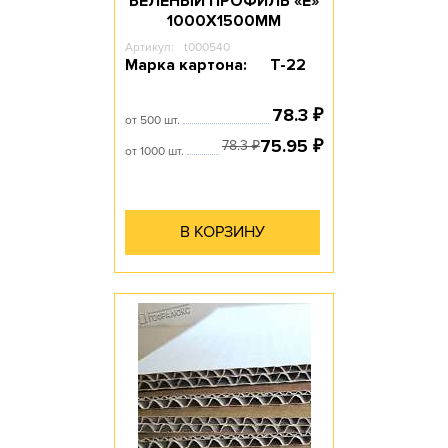
БЕЛЕНЫЙ ПРОФИЛЬ «Е»
1000Х1500ММ
Артикул:
t000540
Марка картона:
Т-22
78.3
₽
от 500 шт.
75.95
₽
78.3
₽
от 1000 шт.
В КОРЗИНУ