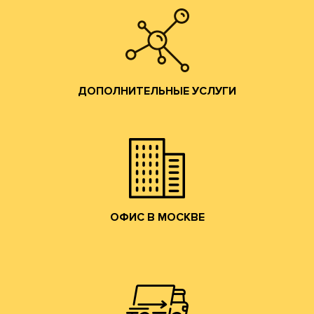
Изготовление штанц-форм;
Разработка конструкций;
ДОПОЛНИТЕЛЬНЫЕ УСЛУГИ
помощь по всем вопросам производства гофротары.
Предоставляются консультации и профессиональная
ДОПОЛНИТЕЛЬНЫЕ УСЛУГИ
привлекательные условия сотрудничества.
и готовой продукции и согласуем коммерчески
набережную. Мы ознакомим Вас с образцами сырья
клиентов в наш офис в Москве на Лужнецкую
Мы приглашаем действующих и потенциальных
ОФИС В МОСКВЕ
ОФИС В МОСКВЕ
собственным грузовым транспортом.
области, центральному федеральному округу
Осуществляем доставку по Москве, Московской
ДОСТАВКА