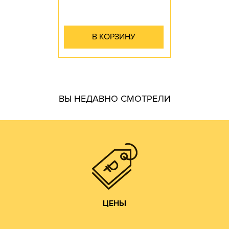
В КОРЗИНУ
гофротары.
ВЫ НЕДАВНО СМОТРЕЛИ
производить практически все возможные виды и типы
самостоятельно. Наш парк оборудования позволяет
производства готовой продукции осуществляем
мы получаем напрямую от ЦБК и весь цикл
чем у посредников или переработчиков, так как сырье
Цены на гофротару нашего производства всегда ниже,
ЦЕНЫ
ЦЕНЫ
Изготовление образцов.
Изготовление печатных форм;