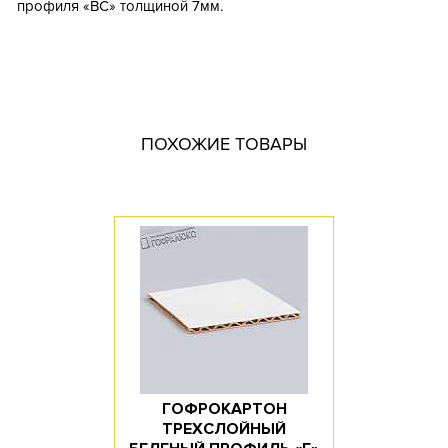
профиля «ВС» толщиной 7мм.
Тип короба: Гофрокартон в листах
Fefco: 100
Размер, мм: 2000x1000
Материал: Пятислойный гофрокартон
ПОХОЖИЕ ТОВАРЫ
Марка картона: П-33
Цвет: Белый
Профиль картона: B / С
Доступное количество: 10
Длина, мм: 2000
Ширина, мм: 1000
ГОФРОКАРТОН
ТРЕХСЛОЙНЫЙ