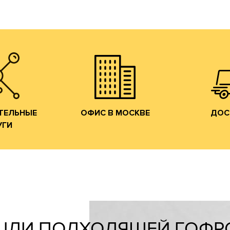
с образцами сырья
Мы ознакомим Вас
тран
е образцов.
на Лужнецкую набережную.
собственн
м;
в наш офис в Москве
федераль
ие печатных
и потенциальных клиентов
области, 
м;
действующих
по Москве
ние штанц-
Мы приглашаем
Осуществл
конструкций;
ОФИС В МОСКВЕ
ДОС
УГИ
ТЕЛЬНЫЕ
ТЕЛЬНЫЕ
ОФИС В МОСКВЕ
ДОС
УГИ
ШЛИ ПОДХОДЯЩЕЙ ГОФР