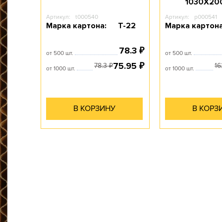
1030Х20
Артикул:
t000540
Артикул:
p000541
Марка картона:
Т-22
Марка картона
78.3
₽
от 500 шт.
от 500 шт.
75.95
₽
78.3
1
₽
от 1000 шт.
от 1000 шт.
В КОРЗИНУ
В КОРЗ
гофротары.
все возможные виды и типы
производить практически
оборудования позволяет
самостоятельно. Наш парк
продукции осуществляем