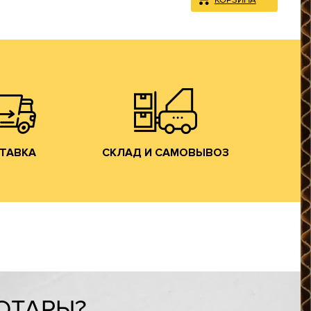
на трассе М-7).
Владимирской обл. (прямо
спортом.
производства в г. Лакинск
ым грузовым
производится со склада
ному округу
заказанной гофротары
центральному
Хранение и отгрузка
, Московской
яем доставку
САМОВЫВОЗ
ТАВКА
СКЛАД И
ТАВКА
СКЛАД И САМОВЫВОЗ
ОТАРЫ?