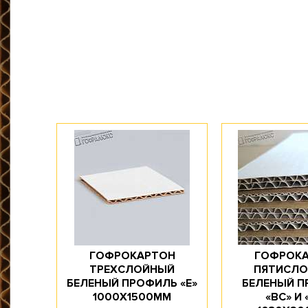
Размер, мм: 1500x2000
Материал: Трехслойный гофрокартон
Марка картона: Т-24
Цвет: Белый / Бурый
Профиль картона: B / С / E
Доступное количество: 10
ГОФРОКАРТОН
ГОФРОК
ТРЕХСЛОЙНЫЙ
ПЯТИСЛ
БЕЛЕНЫЙ ПРОФИЛЬ «Е»
БЕЛЕНЫЙ 
1000Х1500ММ
«ВС» И 