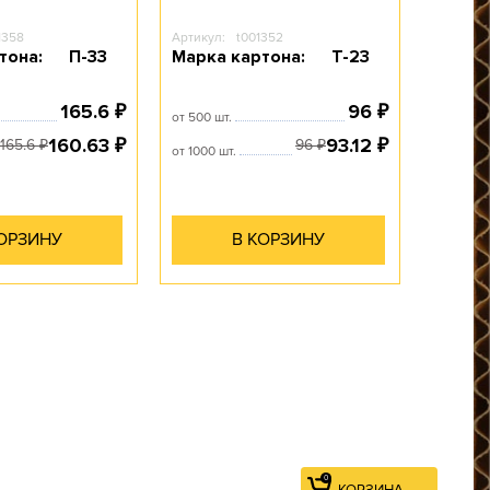
1358
Артикул:
t001352
тона:
П-33
Марка картона:
Т-23
0
КОРЗИНА
165.6
96
₽
₽
от 500 шт.
160.63
93.12
₽
₽
165.6
96
₽
₽
от 1000 шт.
КОРЗИНУ
В КОРЗИНУ