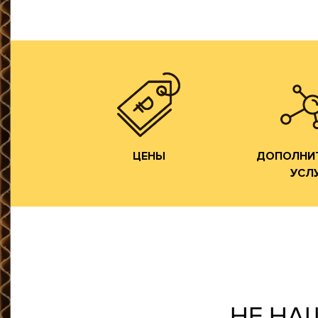
цикл производства готовой
напрямую от ЦБК и весь
Изготовлени
сырье мы получаем
фор
переработчиков, так как
Изготовлен
чем у посредников или
фор
производства всегда ниже,
Изготовле
Цены на гофротару нашего
Разработка 
ЦЕНЫ
УСЛ
ДОПОЛНИ
ЦЕНЫ
ДОПОЛНИ
УСЛ
НЕ НА