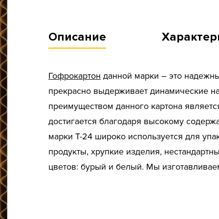
Описание
Характер
Гофрокартон
данной марки – это надежны
прекрасно выдерживает динамические на
преимуществом данного картона являетс
достигается благодаря высокому содерж
марки Т-24 широко используется для уп
продукты, хрупкие изделия, нестандартн
цветов: бурый и белый. Мы изготавливае
Тип короба: Гофрокартон в листах
Fefco: 100