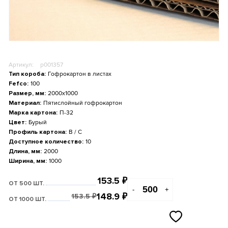
Артикул:
p001357
Тип короба:
Гофрокартон в листах
Fefco:
100
Размер, мм:
2000x1000
Материал:
Пятислойный гофрокартон
Марка картона:
П-32
Цвет:
Бурый
Профиль картона:
B / С
Доступное количество:
10
Длина, мм:
2000
Ширина, мм:
1000
153.5
₽
ОТ 500 ШТ.
-
+
148.9
₽
153.5
₽
ОТ 1000 ШТ.