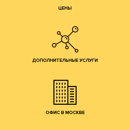
ЦЕНЫ
Изготовление образцов.
Изготовление печатных форм;
Изготовление штанц-форм;
Разработка конструкций;
ДОПОЛНИТЕЛЬНЫЕ УСЛУГИ
помощь по всем вопросам производства гофротары.
Предоставляются консультации и профессиональная
ДОПОЛНИТЕЛЬНЫЕ УСЛУГИ
привлекательные условия сотрудничества.
и готовой продукции и согласуем коммерчески
набережную. Мы ознакомим Вас с образцами сырья
клиентов в наш офис в Москве на Лужнецкую
Мы приглашаем действующих и потенциальных
ОФИС В МОСКВЕ
ОФИС В МОСКВЕ
собственным грузовым транспортом.
области, центральному федеральному округу