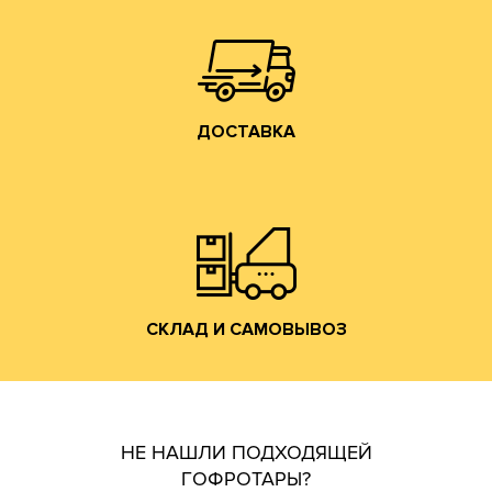
Осуществляем доставку по Москве, Московской
ДОСТАВКА
ДОСТАВКА
Владимирской обл. (прямо на трассе М-7).
производится со склада производства в г. Лакинск
Хранение и отгрузка заказанной гофротары
СКЛАД И САМОВЫВОЗ
СКЛАД И САМОВЫВОЗ
НЕ НАШЛИ ПОДХОДЯЩЕЙ
ГОФРОТАРЫ?