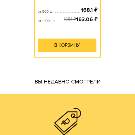
168.1
₽
от 500 шт.
163.06
₽
168.1
₽
от 1000 шт.
В КОРЗИНУ
гофротары.
ВЫ НЕДАВНО СМОТРЕЛИ
производить практически все возможные виды и типы
самостоятельно. Наш парк оборудования позволяет
производства готовой продукции осуществляем
мы получаем напрямую от ЦБК и весь цикл
чем у посредников или переработчиков, так как сырье
Цены на гофротару нашего производства всегда ниже,
ЦЕНЫ