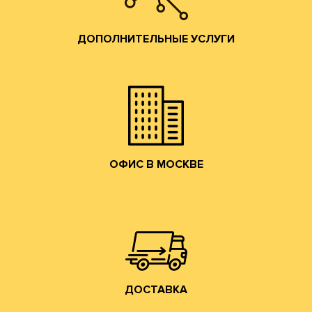
помощь по всем вопросам производства гофротары.
Предоставляются консультации и профессиональная
ДОПОЛНИТЕЛЬНЫЕ УСЛУГИ
привлекательные условия сотрудничества.
и готовой продукции и согласуем коммерчески
набережную. Мы ознакомим Вас с образцами сырья
клиентов в наш офис в Москве на Лужнецкую
Мы приглашаем действующих и потенциальных
ОФИС В МОСКВЕ
ОФИС В МОСКВЕ
собственным грузовым транспортом.
области, центральному федеральному округу
Осуществляем доставку по Москве, Московской
ДОСТАВКА
ДОСТАВКА