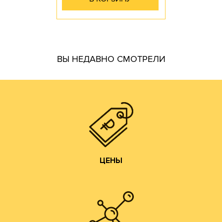
гофротары.
ВЫ НЕДАВНО СМОТРЕЛИ
производить практически все возможные виды и типы
самостоятельно. Наш парк оборудования позволяет
производства готовой продукции осуществляем
мы получаем напрямую от ЦБК и весь цикл
чем у посредников или переработчиков, так как сырье
Цены на гофротару нашего производства всегда ниже,
ЦЕНЫ
ЦЕНЫ
Изготовление образцов.
Изготовление печатных форм;
Изготовление штанц-форм;
Разработка конструкций;
ДОПОЛНИТЕЛЬНЫЕ УСЛУГИ