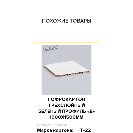
Размер, мм: по размерам заказчика
Материал: Пятислойный гофрокартон
ПОХОЖИЕ ТОВАРЫ
Марка картона: П-31 / П-32 / П-33 / П-34
Цвет: Белый / Бурый
Профиль картона: СE
Доступное количество: 10
ГОФРОКАРТОН
ТРЕХСЛОЙНЫЙ
БЕЛЕНЫЙ ПРОФИЛЬ «Е»
1000Х1500ММ
Артикул:
t000540
Марка картона:
Т-22