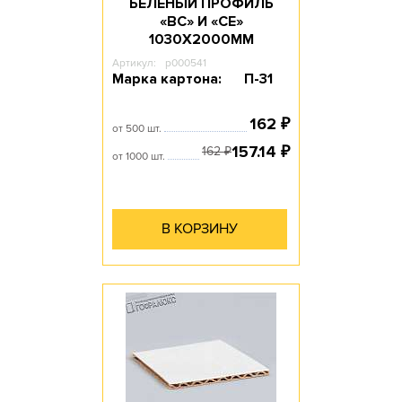
БЕЛЕНЫЙ ПРОФИЛЬ
«ВС» И «СЕ»
1030Х2000ММ
Артикул:
p000541
Марка картона:
П-31
162
₽
от 500 шт.
157.14
₽
162
₽
от 1000 шт.
В КОРЗИНУ