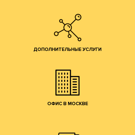
Изготовление образцов.
Изготовление печатных форм;
Изготовление штанц-форм;
Разработка конструкций;
ДОПОЛНИТЕЛЬНЫЕ УСЛУГИ
помощь по всем вопросам производства гофротары.
Предоставляются консультации и профессиональная
ДОПОЛНИТЕЛЬНЫЕ УСЛУГИ
привлекательные условия сотрудничества.
и готовой продукции и согласуем коммерчески
набережную. Мы ознакомим Вас с образцами сырья
клиентов в наш офис в Москве на Лужнецкую
Мы приглашаем действующих и потенциальных
ОФИС В МОСКВЕ
ОФИС В МОСКВЕ
собственным грузовым транспортом.
области, центральному федеральному округу
Осуществляем доставку по Москве, Московской