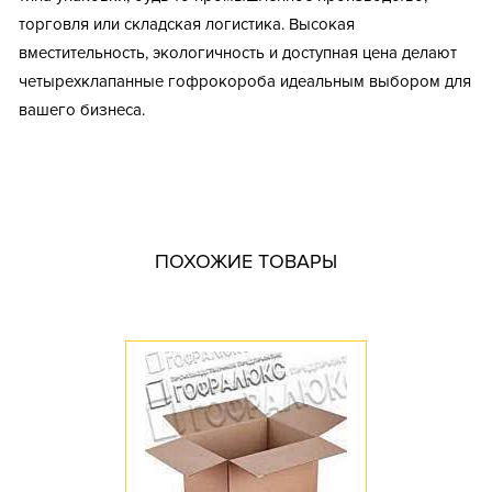
торговля или складская логистика. Высокая
вместительность, экологичность и доступная цена делают
четырехклапанные гофрокороба идеальным выбором для
вашего бизнеса.
Тип короба: Четырехклапанный / Средний
Размер, мм: 184x84x76
Материал: Трехслойный гофрокартон
Марка картона: Т-23
ПОХОЖИЕ ТОВАРЫ
Цвет: Бурый
Профиль картона: E
Необходимость штампа: Да
Доступное количество: 10