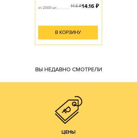
14.16
₽
14.6
₽
от 2000 шт.
В КОРЗИНУ
гофротары.
ВЫ НЕДАВНО СМОТРЕЛИ
производить практически все возможные виды и типы
самостоятельно. Наш парк оборудования позволяет
производства готовой продукции осуществляем
мы получаем напрямую от ЦБК и весь цикл
чем у посредников или переработчиков, так как сырье
Цены на гофротару нашего производства всегда ниже,
ЦЕНЫ
ЦЕНЫ