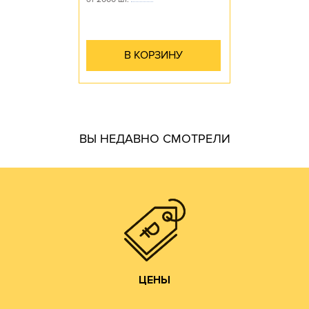
В КОРЗИНУ
гофротары.
ВЫ НЕДАВНО СМОТРЕЛИ
производить практически все возможные виды и типы
самостоятельно. Наш парк оборудования позволяет
производства готовой продукции осуществляем
мы получаем напрямую от ЦБК и весь цикл
чем у посредников или переработчиков, так как сырье
Цены на гофротару нашего производства всегда ниже,
ЦЕНЫ
ЦЕНЫ
Изготовление образцов.
Изготовление печатных форм;