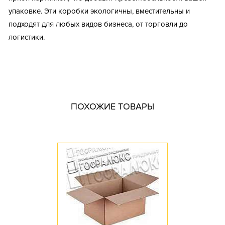
упаковке. Эти коробки экологичны, вместительны и
подходят для любых видов бизнеса, от торговли до
логистики.
Тип короба: Четырехклапанный / Средний
Размер, мм: 245x184x130
Материал: Трехслойный гофрокартон
Марка картона: Т-23
ПОХОЖИЕ ТОВАРЫ
Цвет: Бурый
Профиль картона: E
Необходимость штампа: Да
Доступное количество: 10