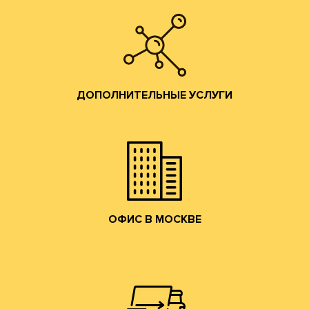
Изготовление штанц-форм;
Разработка конструкций;
ДОПОЛНИТЕЛЬНЫЕ УСЛУГИ
помощь по всем вопросам производства гофротары.
Предоставляются консультации и профессиональная
ДОПОЛНИТЕЛЬНЫЕ УСЛУГИ
привлекательные условия сотрудничества.
и готовой продукции и согласуем коммерчески
набережную. Мы ознакомим Вас с образцами сырья
клиентов в наш офис в Москве на Лужнецкую
Мы приглашаем действующих и потенциальных
ОФИС В МОСКВЕ
ОФИС В МОСКВЕ
собственным грузовым транспортом.
области, центральному федеральному округу
Осуществляем доставку по Москве, Московской
ДОСТАВКА