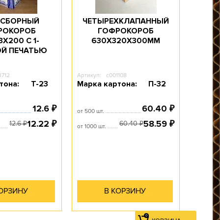
СБОРНЫЙ
ЧЕТЫРЕХКЛАПАННЫЙ
РОКОРОБ
ГОФРОКОРОБ
0
КОРЗИНА
3Х200 С 1-
630Х320Х300ММ
Й ПЕЧАТЬЮ
3712
Артикул:
c001108
тона:
Т-23
Марка картона:
П-32
12.6
60.40
₽
₽
от 500 шт.
12.22
58.59
₽
₽
12.6
60.40
₽
₽
от 1000 шт.
КОРЗИНУ
В КОРЗИНУ