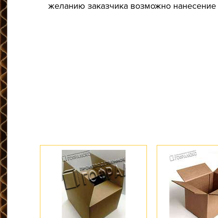
желанию заказчика возможно нанесение 
Тип короба: Высечной / Самосборный / А
Размер, мм: 265x70x350
Материал: Микрогофрокартон
Марка картона: Т-24
Цвет: Бурый
Профиль картона: E
Доступное количество: 10
Длина, мм: 265
Ширина, мм: 70
Высота, мм: 350
Объем, л: 6,5