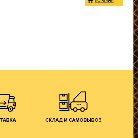
на трассе М-7).
Владимирской обл. (прямо
спортом.
производства в г. Лакинск
ым грузовым
производится со склада
ному округу
заказанной гофротары
центральному
Хранение и отгрузка
, Московской
яем доставку
САМОВЫВОЗ
ТАВКА
СКЛАД И
ТАВКА
СКЛАД И САМОВЫВОЗ