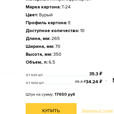
Марка картона:
Т-24
Цвет:
Бурый
Профиль картона:
E
Доступное количество:
10
Длина, мм:
265
Ширина, мм:
70
Высота, мм:
350
Объем, л:
6,5
35.3
₽
ОТ 500 ШТ.
-
34.24
₽
35.3
₽
ОТ 1000 ШТ.
Штук на сумму:
17650 руб
КУПИТЬ
Заказать в 1 клик