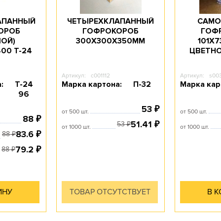
АПАННЫЙ
ЧЕТЫРЕХКЛАПАННЫЙ
САМО
ОРОБ
ГОФРОКОРОБ
ГОФ
ОЙ)
300Х300Х350ММ
101Х7
00 T-24
ЦВЕТНО
Артикул:
c001112
Артикул:
s00
:
Т-24
Марка картона:
П-32
Марка кар
96
53
₽
от 500 шт.
от 500 шт.
88
₽
51.41
₽
53
₽
от 1000 шт.
от 1000 шт.
83.6
₽
88
₽
79.2
₽
88
₽
ИНУ
ТОВАР ОТСУТСТВУЕТ
В 