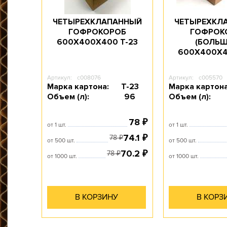
ЧЕТЫРЕХКЛАПАННЫЙ
ЧЕТЫРЕХКЛ
ГОФРОКОРОБ
ГОФРОК
600Х400Х400 T-23
(БОЛЬШ
600Х400Х4
Артикул:
c008076
Артикул:
c005570
Марка картона:
Т-23
Марка картона
Объем (л):
96
Объем (л):
78
₽
от 1 шт.
от 1 шт.
74.1
₽
78
₽
от 500 шт.
от 500 шт.
70.2
₽
78
₽
от 1000 шт.
от 1000 шт.
В КОРЗИНУ
В КОРЗ