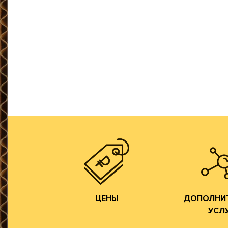
гофротары.
все возможные виды и типы
производить практически
оборудования позволяет
самостоятельно. Наш парк
продукции осуществляем
цикл производства готовой
напрямую от ЦБК и весь
Изготовлени
сырье мы получаем
фор
переработчиков, так как
Изготовлен
чем у посредников или
фор
производства всегда ниже,
Изготовле
Цены на гофротару нашего
Разработка 
ЦЕНЫ
УСЛ
ДОПОЛНИ
ЦЕНЫ
ДОПОЛНИ
УСЛ