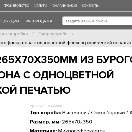
ПРОИЗВОДСТВО
УСЛУГИ
ОНЛАЙН ЗАКАЗ
КОНТАКТЫ
РОДУКЦИИ
РАСПРОДАЖА
нные коробки
/
Гофрокороба
/
рогофрокартона с одноцветной флексографической печатью
265Х70Х350ММ ИЗ БУРОГ
ОНА С ОДНОЦВЕТНОЙ
КОЙ ПЕЧАТЬЮ
Артикул:
a003686
Тип короба:
Высечной / Самосборный / 
Размер, мм:
265x70x350
Материал:
Микрогофрокартон