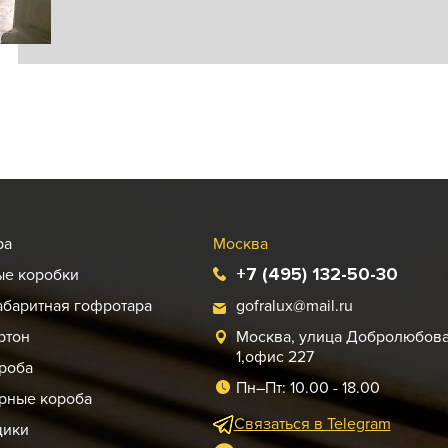
ра
Москва
+7 (495) 132-50-30
ые коробки
абаритная гофротара
gofralux@mail.ru
ртон
Москва, улица Добролюбова,
1,офис 227
роба
Пн–Пт: 10.00 - 18.00
рные короба
Связаться в Telegram
щики