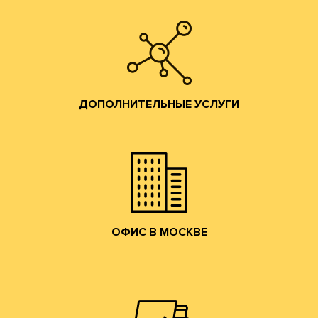
Изготовление печатных форм;
Изготовление штанц-форм;
Разработка конструкций;
ДОПОЛНИТЕЛЬНЫЕ УСЛУГИ
помощь по всем вопросам производства гофротары.
Предоставляются консультации и профессиональная
ДОПОЛНИТЕЛЬНЫЕ УСЛУГИ
привлекательные условия сотрудничества.
и готовой продукции и согласуем коммерчески
набережную. Мы ознакомим Вас с образцами сырья
клиентов в наш офис в Москве на Лужнецкую
Мы приглашаем действующих и потенциальных
ОФИС В МОСКВЕ
ОФИС В МОСКВЕ
собственным грузовым транспортом.
области, центральному федеральному округу
Осуществляем доставку по Москве, Московской
ДОСТАВКА