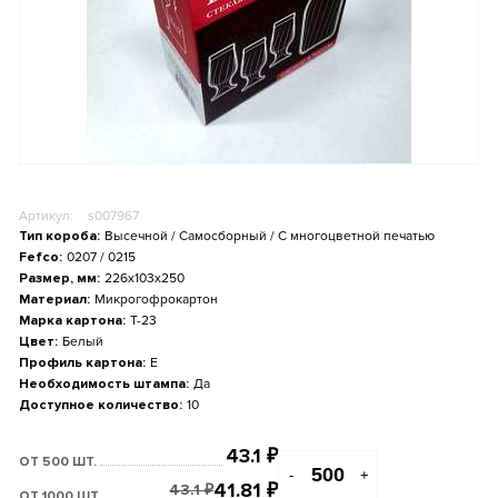
Артикул:
s007967
Тип короба:
Высечной / Самосборный / С многоцветной печатью
Fefco:
0207 / 0215
Размер, мм:
226x103x250
Материал:
Микрогофрокартон
Марка картона:
Т-23
Цвет:
Белый
Профиль картона:
E
Необходимость штампа:
Да
Доступное количество:
10
43.1
₽
ОТ 500 ШТ.
-
+
41.81
₽
43.1
₽
ОТ 1000 ШТ.