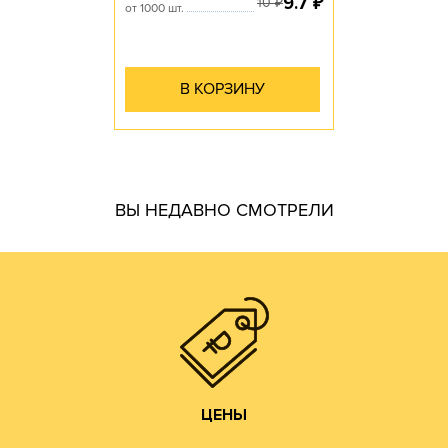
9.7
₽
10
₽
от 1000 шт.
В КОРЗИНУ
гофротары.
ВЫ НЕДАВНО СМОТРЕЛИ
производить практически все возможные виды и типы
самостоятельно. Наш парк оборудования позволяет
производства готовой продукции осуществляем
мы получаем напрямую от ЦБК и весь цикл
чем у посредников или переработчиков, так как сырье
Цены на гофротару нашего производства всегда ниже,
ЦЕНЫ
ЦЕНЫ
Изготовление образцов.