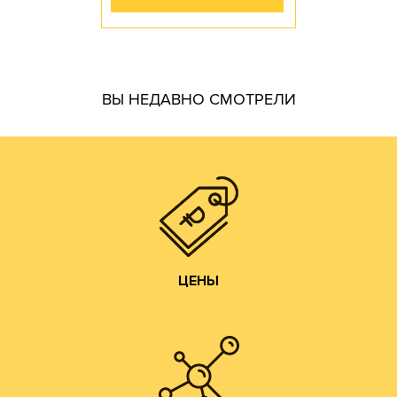
гофротары.
ВЫ НЕДАВНО СМОТРЕЛИ
производить практически все возможные виды и типы
самостоятельно. Наш парк оборудования позволяет
производства готовой продукции осуществляем
мы получаем напрямую от ЦБК и весь цикл
чем у посредников или переработчиков, так как сырье
Цены на гофротару нашего производства всегда ниже,
ЦЕНЫ
ЦЕНЫ
Изготовление образцов.
Изготовление печатных форм;
Изготовление штанц-форм;
Разработка конструкций;
ДОПОЛНИТЕЛЬНЫЕ УСЛУГИ