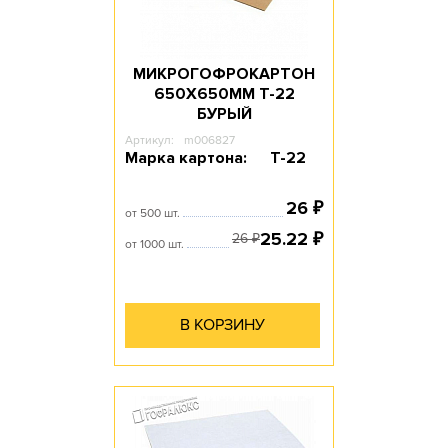
МИКРОГОФРОКАРТОН
650Х650ММ Т-22
БУРЫЙ
Артикул:
m006827
Марка картона:
Т-22
26
₽
от 500 шт.
25.22
₽
26
₽
от 1000 шт.
В КОРЗИНУ