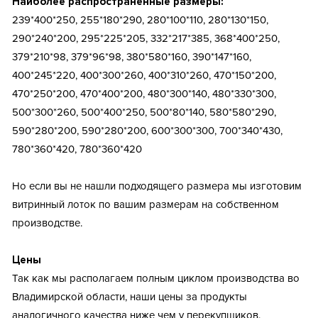
Наиболее распространенные размеры:
239*400*250, 255*180*290, 280*100*110, 280*130*150,
290*240*200, 295*225*205, 332*217*385, 368*400*250,
379*210*98, 379*96*98, 380*580*160, 390*147*160,
400*245*220, 400*300*260, 400*310*260, 470*150*200,
470*250*200, 470*400*200, 480*300*140, 480*330*300,
500*300*260, 500*400*250, 500*80*140, 580*580*290,
590*280*200, 590*280*200, 600*300*300, 700*340*430,
780*360*420, 780*360*420
Но если вы не нашли подходящего размера мы изготовим
витринный лоток по вашим размерам на собственном
производстве.
Цены
Так как мы располагаем полным циклом производства во
Владимирской области, наши цены за продукты
аналогичного качества ниже чем у перекупщиков.