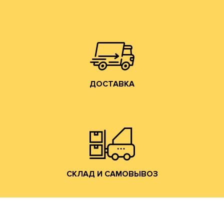
собственным грузовым транспортом.
области, центральному федеральному округу
Осуществляем доставку по Москве, Московской
ДОСТАВКА
ДОСТАВКА
Владимирской обл. (прямо на трассе М-7).
производится со склада производства в г. Лакинск
Хранение и отгрузка заказанной гофротары
СКЛАД И САМОВЫВОЗ
СКЛАД И САМОВЫВОЗ