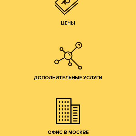
ЦЕНЫ
ЦЕНЫ
Изготовление образцов.
Изготовление печатных форм;
Изготовление штанц-форм;
Разработка конструкций;
ДОПОЛНИТЕЛЬНЫЕ УСЛУГИ
помощь по всем вопросам производства гофротары.
Предоставляются консультации и профессиональная
ДОПОЛНИТЕЛЬНЫЕ УСЛУГИ
привлекательные условия сотрудничества.
и готовой продукции и согласуем коммерчески
набережную. Мы ознакомим Вас с образцами сырья
клиентов в наш офис в Москве на Лужнецкую
Мы приглашаем действующих и потенциальных
ОФИС В МОСКВЕ
ОФИС В МОСКВЕ