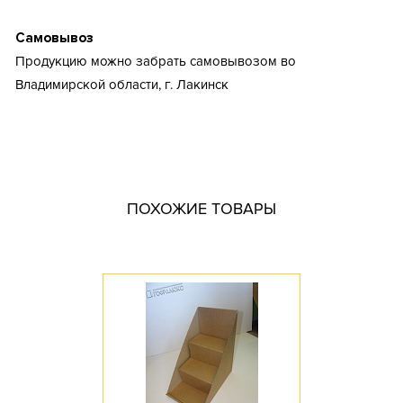
Самовывоз
Продукцию можно забрать самовывозом во
Владимирской области, г. Лакинск
Тип короба: Высечной / Архивный
Fefco: индивидуальная конструкция
Размер, мм: по размерам заказчика
Материал: Трехслойный гофрокартон
ПОХОЖИЕ ТОВАРЫ
Марка картона: Т-23 / Т-24 / Т-25 / П-32 / П-33
Цвет: Бурый
Профиль картона: B / С / BС / СE
Необходимость штампа: Да
Доступное количество: 10