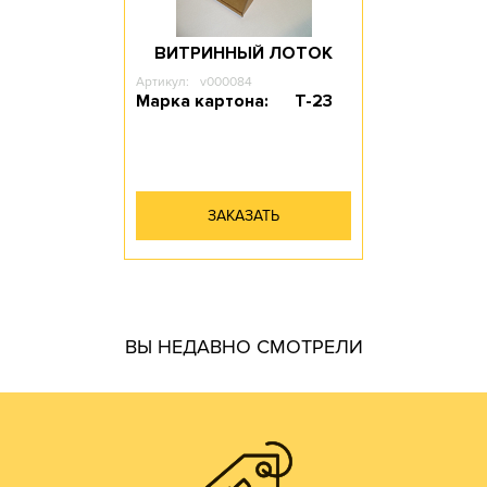
ВИТРИННЫЙ ЛОТОК
Артикул:
v000084
Марка картона:
Т-23
ЗАКАЗАТЬ
гофротары.
ВЫ НЕДАВНО СМОТРЕЛИ
производить практически все возможные виды и типы
самостоятельно. Наш парк оборудования позволяет
производства готовой продукции осуществляем
мы получаем напрямую от ЦБК и весь цикл
чем у посредников или переработчиков, так как сырье
Цены на гофротару нашего производства всегда ниже,