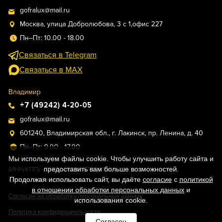
gofralux@mail.ru
Москва, улица Добролюбова, 3 с 1,офис 227
Пн–Пт: 10.00 - 18.00
Связаться в Telegram
Связаться в MAX
Владимир
+7 (49242) 4-20-05
gofralux@mail.ru
601240, Владимирская обл., г. Лакинск, пр. Ленина, д. 40
Пн–Пт: 9.00 - 17.00
Мы используем файлы cookie. Чтобы улучшить работу сайта и
предоставить вам больше возможностей.
(ИНН/КПП) - 7730246296/773001001
Продолжая использовать сайт, вы даёте
согласие
с
политикой
ОГРН - 1187746801637
в отношении обработки персональных данных
и
Согласие на обработку персональных данных
использования cookie.
Политика конфиденциальности
Согласен