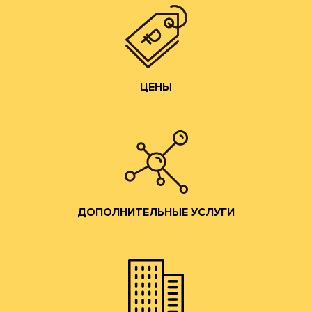
чем у посредников или переработчиков, так как сырье
Цены на гофротару нашего производства всегда ниже,
ЦЕНЫ
ЦЕНЫ
Изготовление образцов.
Изготовление печатных форм;
Изготовление штанц-форм;
Разработка конструкций;
ДОПОЛНИТЕЛЬНЫЕ УСЛУГИ
помощь по всем вопросам производства гофротары.
Предоставляются консультации и профессиональная
ДОПОЛНИТЕЛЬНЫЕ УСЛУГИ
привлекательные условия сотрудничества.
и готовой продукции и согласуем коммерчески
набережную. Мы ознакомим Вас с образцами сырья
клиентов в наш офис в Москве на Лужнецкую
Мы приглашаем действующих и потенциальных
ОФИС В МОСКВЕ