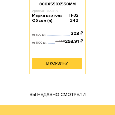
800Х550Х550ММ
Артикул:
c008177
Марка картона:
П-32
Объем (л):
242
303
₽
от 500 шт.
293.91
₽
303
₽
от 1000 шт.
В КОРЗИНУ
гофротары.
ВЫ НЕДАВНО СМОТРЕЛИ
производить практически все возможные виды и типы
самостоятельно. Наш парк оборудования позволяет
производства готовой продукции осуществляем
мы получаем напрямую от ЦБК и весь цикл