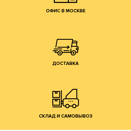
ОФИС В МОСКВЕ
собственным грузовым транспортом.
области, центральному федеральному округу
Осуществляем доставку по Москве, Московской
ДОСТАВКА
ДОСТАВКА
Владимирской обл. (прямо на трассе М-7).
производится со склада производства в г. Лакинск
Хранение и отгрузка заказанной гофротары
СКЛАД И САМОВЫВОЗ
СКЛАД И САМОВЫВОЗ