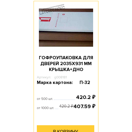
Доступное количество: 10
Длина, мм: 760
Ширина, мм: 380
Высота, мм: 590
Объем, л: 170.4
ГОФРОУПАКОВКА ДЛЯ
ДВЕРЕЙ 2035Х931 ММ
КРЫШКА+ДНО
Артикул:
g008181
Марка картона:
П-32
420.2
₽
от 500 шт.
407.59
₽
420.2
₽
от 1000 шт.
В КОРЗИНУ