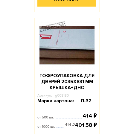
ГОФРОУПАКОВКА ДЛЯ
ДВЕРЕЙ 2035Х831 ММ
КРЫШКА+ДНО
Артикул:
g008180
Марка картона:
П-32
414
₽
от 500 шт.
401.58
₽
414
₽
от 1000 шт.