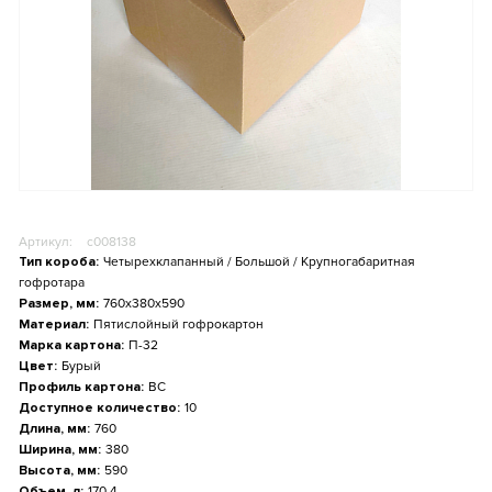
Артикул:
c008138
Тип короба:
Четырехклапанный / Большой / Крупногабаритная
гофротара
Размер, мм:
760x380x590
Материал:
Пятислойный гофрокартон
Марка картона:
П-32
Цвет:
Бурый
Профиль картона:
BС
Доступное количество:
10
Длина, мм:
760
Ширина, мм:
380
Высота, мм:
590
Объем, л:
170.4