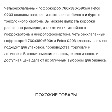
Четырехклапанный гофрокороб 760х380х590мм Fefco
0203 клапаны внахлест изготовлен из белого и бурого
трехслойного картона. Вы можете выбрать коробки
различных размеров, а также из пятислойного
гофрокартона и микрогофрокартона. Четырехклапанный
гофрокороб 760х380х590мм Fefco 0203 клапаны внахлест
подходит для упаковки, производства, торговли и
логистики. Высокая вместительность, экологичность и
доступная цена делают их отличным выбором для бизнеса.
Тип короба: Четырехклапанный / Большой /
Крупногабаритная гофротара
Размер, мм: 760x380x590
Материал: Пятислойный гофрокартон
ПОХОЖИЕ ТОВАРЫ
Марка картона: П-32
Цвет: Бурый
Профиль картона: BС