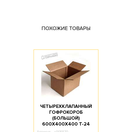
Крупногабаритная гофротара
Размер, мм: 750x460x370
Материал: Трехслойный гофрокартон
ПОХОЖИЕ ТОВАРЫ
Марка картона: П-32
Профиль картона: BС
Доступное количество: 10
Длина, мм: 750
Ширина, мм: 460
Высота, мм: 370
Объем, л: 127.7
ЧЕТЫРЕХКЛАПАННЫЙ
ГОФРОКОРОБ
(БОЛЬШОЙ)
600Х400Х400 T-24
Артикул:
c005570