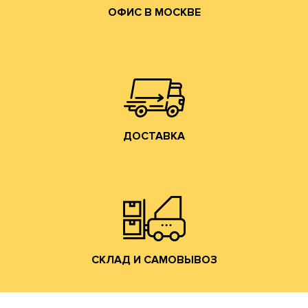
ОФИС В МОСКВЕ
собственным грузовым транспортом.
области, центральному федеральному округу
Осуществляем доставку по Москве, Московской
ДОСТАВКА
ДОСТАВКА
Владимирской обл. (прямо на трассе М-7).
производится со склада производства в г. Лакинск
Хранение и отгрузка заказанной гофротары
СКЛАД И САМОВЫВОЗ
СКЛАД И САМОВЫВОЗ