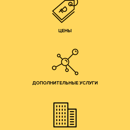
Цены на гофротару нашего производства всегда ниже,
ЦЕНЫ
ЦЕНЫ
Изготовление образцов.
Изготовление печатных форм;
Изготовление штанц-форм;
Разработка конструкций;
ДОПОЛНИТЕЛЬНЫЕ УСЛУГИ
помощь по всем вопросам производства гофротары.
Предоставляются консультации и профессиональная
ДОПОЛНИТЕЛЬНЫЕ УСЛУГИ
привлекательные условия сотрудничества.
и готовой продукции и согласуем коммерчески
набережную. Мы ознакомим Вас с образцами сырья
клиентов в наш офис в Москве на Лужнецкую
Мы приглашаем действующих и потенциальных
ОФИС В МОСКВЕ