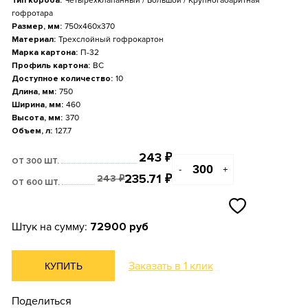
Тип короба:
Четырехклапанный / Большой / Крупногабаритная
гофротара
Размер, мм:
750x460x370
Материал:
Трехслойный гофрокартон
Марка картона:
П-32
Профиль картона:
BС
Доступное количество:
10
Длина, мм:
750
Ширина, мм:
460
Высота, мм:
370
Объем, л:
127.7
243
₽
ОТ 300 ШТ.
-
+
235.71
₽
243
₽
ОТ 600 ШТ.
Штук на сумму:
72900 руб
Заказать в 1 клик
КУПИТЬ
Поделиться