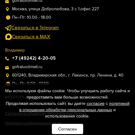
gofralux@mail.ru
Москва, улица Добролюбова, 3 с 1,офис 227
Пн–Пт: 10.00 - 18.00
Связаться в Telegram
Связаться в MAX
Владимир
+7 (49242) 4-20-05
gofralux@mail.ru
601240, Владимирская обл., г. Лакинск, пр. Ленина, д. 40
Пн–Пт: 9.00 - 17.00
Мы используем файлы cookie. Чтобы улучшить работу сайта и
предоставить вам больше возможностей.
(ИНН/КПП) - 7730246296/773001001
Продолжая использовать сайт, вы даёте
согласие
с
политикой
ОГРН - 1187746801637
в отношении обработки персональных данных
и
Согласие на обработку персональных данных
использования cookie.
Политика конфиденциальности
Согласен