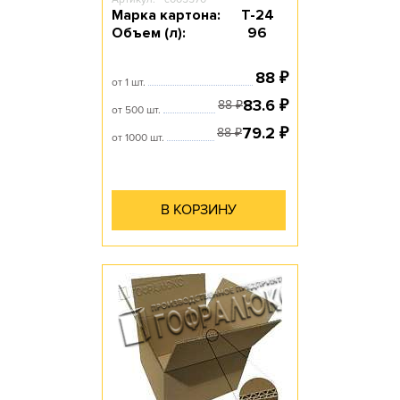
Марка картона:
Т-24
Объем (л):
96
88
₽
от 1 шт.
83.6
₽
88
₽
от 500 шт.
79.2
₽
88
₽
от 1000 шт.
В КОРЗИНУ