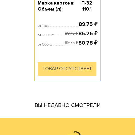
Марка картона:
П-32
Объем (л):
110.1
89.75
₽
от 1 шт.
85.26
₽
89.75
₽
от 250 шт.
80.78
₽
89.75
₽
от 500 шт.
ТОВАР ОТСУТСТВУЕТ
гофротары.
ВЫ НЕДАВНО СМОТРЕЛИ
производить практически все возможные виды и типы
самостоятельно. Наш парк оборудования позволяет
производства готовой продукции осуществляем
мы получаем напрямую от ЦБК и весь цикл
чем у посредников или переработчиков, так как сырье