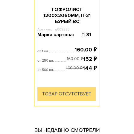
ГОФРОЛИСТ
1200Х2060ММ, П-31
БУРЫЙ ВС
Артикул:
g009283
Марка картона:
П-31
160.00
₽
от 1 шт.
152
₽
160.00
₽
от 250 шт.
144
₽
160.00
₽
от 500 шт.
ТОВАР ОТСУТСТВУЕТ
гофротары.
ВЫ НЕДАВНО СМОТРЕЛИ
производить практически все возможные виды и типы