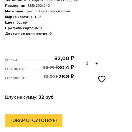
Тип короба:
Четырехклапанный / Средний
Размер, мм:
385x290x240
Материал:
Трехслойный гофрокартон
Марка картона:
Т-23
Цвет:
Бурый
Профиль картона:
B
Доступное количество:
0
32,00
₽
ОТ 1 ШТ.
-
+
30.4
₽
32,00
₽
ОТ 500 ШТ.
28.8
₽
32,00
₽
ОТ 1000 ШТ.
Штук на сумму:
32 руб
ТОВАР ОТСУТСТВУЕТ