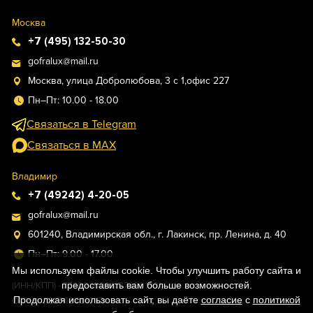
Москва
+7 (495) 132-50-30
gofralux@mail.ru
Москва, улица Добролюбова, 3 с 1,офис 227
Пн–Пт: 10.00 - 18.00
Связаться в Telegram
Связаться в MAX
Владимир
+7 (49242) 4-20-05
gofralux@mail.ru
601240, Владимирская обл., г. Лакинск, пр. Ленина, д. 40
Пн–Пт: 9.00 - 17.00
Мы используем файлы cookie. Чтобы улучшить работу сайта и
предоставить вам больше возможностей.
(ИНН/КПП) - 7730246296/773001001
Продолжая использовать сайт, вы даёте
согласие
с
политикой
ОГРН - 1187746801637