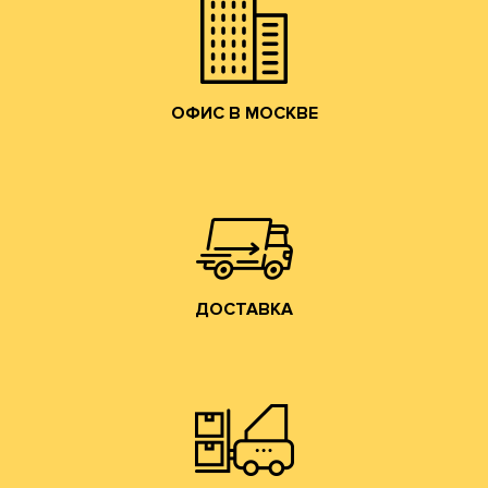
Мы приглашаем действующих и потенциальных
ОФИС В МОСКВЕ
ОФИС В МОСКВЕ
собственным грузовым транспортом.
области, центральному федеральному округу
Осуществляем доставку по Москве, Московской
ДОСТАВКА
ДОСТАВКА
Владимирской обл. (прямо на трассе М-7).
производится со склада производства в г. Лакинск
Хранение и отгрузка заказанной гофротары
СКЛАД И САМОВЫВОЗ