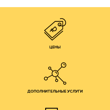
самостоятельно. Наш парк оборудования позволяет
производства готовой продукции осуществляем
мы получаем напрямую от ЦБК и весь цикл
чем у посредников или переработчиков, так как сырье
Цены на гофротару нашего производства всегда ниже,
ЦЕНЫ
ЦЕНЫ
Изготовление образцов.
Изготовление печатных форм;
Изготовление штанц-форм;
Разработка конструкций;
ДОПОЛНИТЕЛЬНЫЕ УСЛУГИ
помощь по всем вопросам производства гофротары.
Предоставляются консультации и профессиональная
ДОПОЛНИТЕЛЬНЫЕ УСЛУГИ
привлекательные условия сотрудничества.
и готовой продукции и согласуем коммерчески
набережную. Мы ознакомим Вас с образцами сырья
клиентов в наш офис в Москве на Лужнецкую