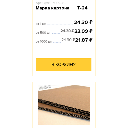
Артикул:
c009282
Марка картона:
Т-24
24.30
₽
от 1 шт.
23.09
₽
24.30
₽
от 500 шт.
21.87
₽
24.30
₽
от 1000 шт.
В КОРЗИНУ