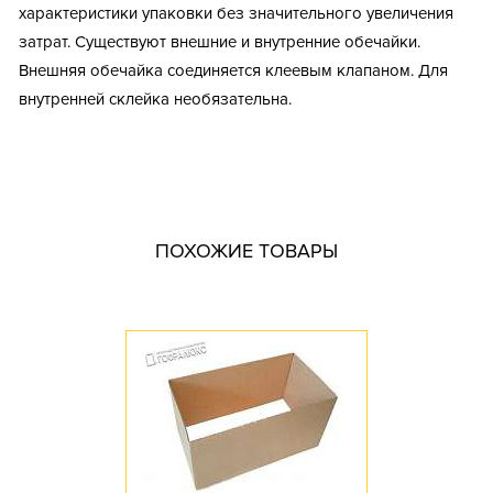
характеристики упаковки без значительного увеличения
затрат. Существуют внешние и внутренние обечайки.
Внешняя обечайка соединяется клеевым клапаном. Для
внутренней склейка необязательна.
Тип короба: Комплектующие для коробок
Fefco: 0904-0910
Размер, мм: 383x383x290
Материал: Трехслойный гофрокартон
ПОХОЖИЕ ТОВАРЫ
Марка картона: Т-23
Цвет: Бурый
Профиль картона: B
Доступное количество: 10
Длина, мм: 383
Ширина, мм: 383
Высота, мм: 290