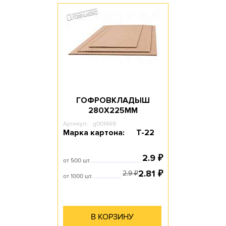
ГОФРОВКЛАДЫШ
280Х225ММ
Артикул:
g001469
Марка картона:
Т-22
2.9
₽
от 500 шт.
2.81
₽
2.9
₽
от 1000 шт.
В КОРЗИНУ