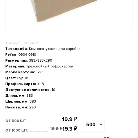
Артикул:
v001472
Тип короба:
Комплектующие для коробок
Fefco:
0904-0910
Размер, мм:
383x383x290
Материал:
Трехслойный гофрокартон
Марка картона:
Т-23
Цвет:
Бурый
Профиль картона:
B
Доступное количество:
10
Длина, мм:
383
Ширина, мм:
383
Высота, мм:
290
19.9
₽
ОТ 500 ШТ.
-
+
19.3
₽
19.9
₽
ОТ 1000 ШТ.