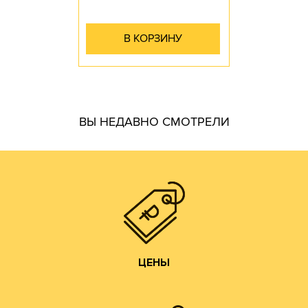
В КОРЗИНУ
гофротары.
ВЫ НЕДАВНО СМОТРЕЛИ
производить практически все возможные виды и типы
самостоятельно. Наш парк оборудования позволяет
производства готовой продукции осуществляем
мы получаем напрямую от ЦБК и весь цикл
чем у посредников или переработчиков, так как сырье
Цены на гофротару нашего производства всегда ниже,
ЦЕНЫ
ЦЕНЫ
Изготовление образцов.
Изготовление печатных форм;
Изготовление штанц-форм;