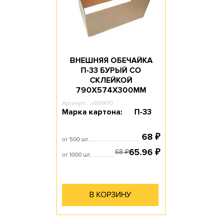
ВНЕШНЯЯ ОБЕЧАЙКА
П-33 БУРЫЙ СО
СКЛЕЙКОЙ
790Х574Х300ММ
Артикул:
v001470
Марка картона:
П-33
68
₽
от 500 шт.
65.96
₽
68
₽
от 1000 шт.
В КОРЗИНУ