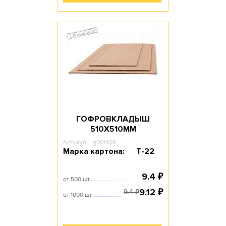
ГОФРОВКЛАДЫШ
510Х510ММ
Артикул:
g001468
Марка картона:
Т-22
9.4
₽
от 500 шт.
9.12
₽
9.4
₽
от 1000 шт.