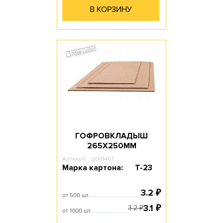
В КОРЗИНУ
ГОФРОВКЛАДЫШ
265Х250ММ
Артикул:
g001467
Марка картона:
Т-23
3.2
₽
от 500 шт.
3.1
₽
3.2
₽
от 1000 шт.