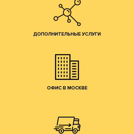
Разработка конструкций;
ДОПОЛНИТЕЛЬНЫЕ УСЛУГИ
помощь по всем вопросам производства гофротары.
Предоставляются консультации и профессиональная
ДОПОЛНИТЕЛЬНЫЕ УСЛУГИ
привлекательные условия сотрудничества.
и готовой продукции и согласуем коммерчески
набережную. Мы ознакомим Вас с образцами сырья
клиентов в наш офис в Москве на Лужнецкую
Мы приглашаем действующих и потенциальных
ОФИС В МОСКВЕ
ОФИС В МОСКВЕ
собственным грузовым транспортом.
области, центральному федеральному округу
Осуществляем доставку по Москве, Московской
ДОСТАВКА